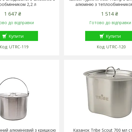
ообмінником 2,2 л
алюмінію з теплообмінником
1 647 ₴
1 514 ₴
ово до відправки
Готово до відправки
Купити
Купити
UTRC-119
UTRC-120
чний алюмінієвий з кришкою
Казанок Tribe Scout 700 мл 