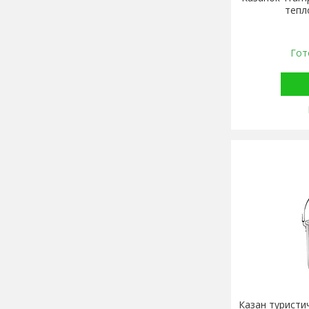
тепл
Гот
Казан туристи