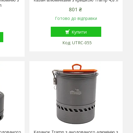
л
801 ₴
Готово до відправки
Купити
UTRC-055
нодованого
Казанок Tramp з анодованого алюмінію з