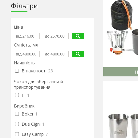
Фільтри
Ціна
Ємність, мл
Наявність
В наявності
23
Н
Чохол для зберігання й
транспортування
Ні
1
Виробник
Boker
1
Due Cigni
1
Easy Camp
7