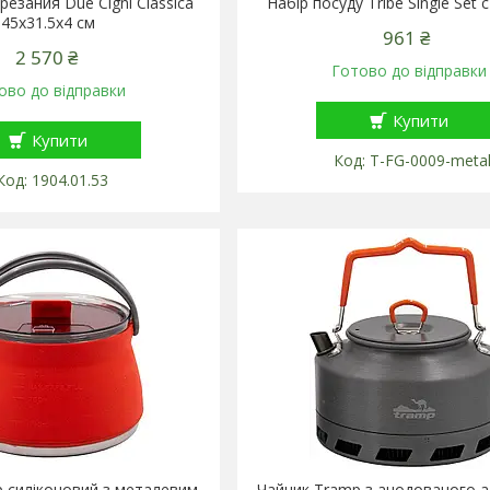
резания Due Cigni Classica
Набір посуду Tribe Single Set
45x31.5x4 см
961 ₴
2 570 ₴
Готово до відправки
ово до відправки
Купити
Купити
T-FG-0009-meta
1904.01.53
 силіконовий з металевим
Чайник Tramp з анодованого а