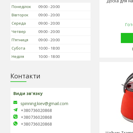
Доска для на
Понеділок
09:00
20:00
Вівторок
09:00
20:00
Середа
09:00
20:00
Гот
Четвер
09:00
20:00
Пʼятниця
09:00
20:00
Субота
10:00
18:00
Неділя
10:00
18:00
Контакти
spinning.kiev@gmail.com
+380736020868
+380736020868
+380736020868
Чайник Tramp