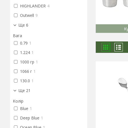
HIGHLANDER
4
Outwell
9
Ще 6
К
Вага
0.79
1
1.224
1
1000 гр
1
1066 г
1
130.0
1
Ще 21
Колір
Blue
1
Deep Blue
1
Ocean Blue
1