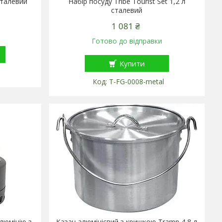
 сталевий
Набір посуду Tribe Tourist Set 1,2 л
сталевий
1 081 ₴
Готово до відправки
Купити
l
T-FG-0008-metal
люмінію з
Казан алюмінієвий з кришкою Tramp 4,8 л