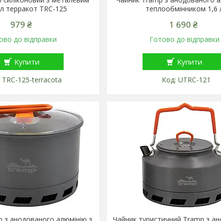
л терракот TRC-125
теплообмінником 1,6 
979 ₴
1 690 ₴
ово до відправки
Готово до відправки
Купити
Купити
TRC-125-terracota
UTRC-121
 з анодованого алюмінію з
Чайник туристичний Tramp з а