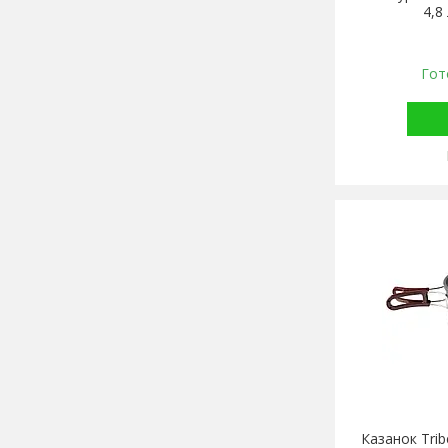
4,8
Гот
Казанок Trib