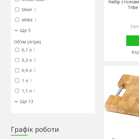
Набір столови
Tribe
Silver
2
white
1
Гот
Ще 5
Обʼєм (літри)
0,1 л
1
0,3 л
2
0,9 л
2
1 л
1
1,1 л
1
Ще 13
Графік роботи