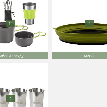
14
4
абори посуду
Миски
2