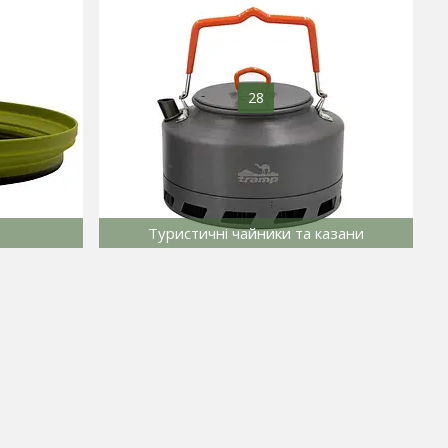
28
Туристичні чайники та казани