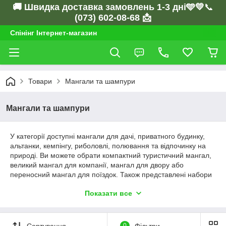
🚚 Швидка доставка замовлень 1-3 дні🩵💛
📞
(073) 602-08-68 📩
Спінінг Інтернет-магазин
Товари
Мангали та шампури
Мангали та шампури
У категорії доступні мангали для дачі, приватного будинку,
альтанки, кемпінгу, риболовлі, полювання та відпочинку на
природі. Ви можете обрати компактний туристичний мангал,
великий мангал для компанії, мангал для двору або
переносний мангал для поїздок. Також представлені набори
шампурів із нержавіючої сталі - міцні, зручні та практичні для
Показати все
щоденного використання.
Сортування
0
Фільтри