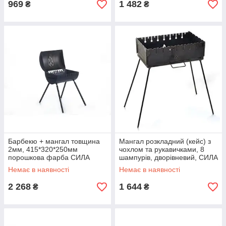
969
1 482
₴
₴
Барбекю + мангал товщина
Мангал розкладний (кейс) з
2мм, 415*320*250мм
чохлом та рукавичками, 8
порошкова фарба СИЛА
шампурів, дворівневий, СИЛА
Немає в наявності
Немає в наявності
2 268
1 644
₴
₴