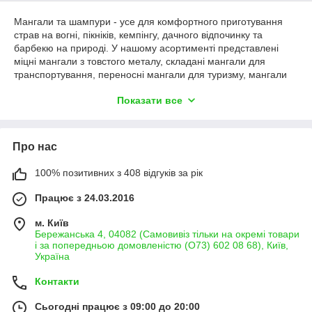
Мангали та шампури - усе для комфортного приготування
страв на вогні, пікніків, кемпінгу, дачного відпочинку та
барбекю на природі. У нашому асортименті представлені
міцні мангали з товстого металу, складані мангали для
транспортування, переносні мангали для туризму, мангали
валізи, розбірні мангали для автомобіля та домашнього
Показати все
користування, а також якісні шампури різної довжини та
товщини.
Мангали виготовляються з надійного металу, стійкого до
Про нас
високих температур і деформації. Посилена конструкція
забезпечує довговічність, стабільність та зручність під час
приготування шашлику, овочів, риби чи м’яса на відкритому
100% позитивних з 408 відгуків за рік
вогні. Складані мангали займають мінімум місця в багажнику,
Працює з 24.03.2016
легко транспортуються та швидко збираються без зайвих
інструментів.
м. Київ
Якісні шампури мають оптимальну товщину металу, добре
Бережанська 4, 04082 (Самовивіз тільки на окремі товари
утримують м’ясо, не прогинаються під навантаженням і
і за попередньою домовленістю (О73) 602 08 68), Київ,
Україна
підходять для приготування шашлику, овочів, ковбасок та
інших страв на мангалі. У продажу є шампури для мангалу,
Контакти
набори шампурів, довгі шампури для великого мангалу та
компактні варіанти для туристичних моделей.
Сьогодні працює з 09:00 до 20:00