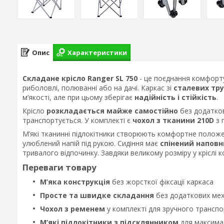
Опис
Характеристики
Складане крісло Ranger SL 750
- це поєднання комфорту
риболовлі, полюванні або на дачі. Каркас зі
сталевих тру
м’якості, але при цьому зберігає
надійність і стійкість
.
Крісло
розкладається майже самостійно
без додатков
транспортується. У комплекті є
чохол з тканини 210D
з 
М’які тканинні підлокітники створюють комфортне положе
улюблений напій під рукою. Сидіння має
спінений напов
тривалого відпочинку. Завдяки великому розміру у кріслі
Переваги товару
М’яка конструкція
без жорсткої фіксації каркаса
Просте та швидке складання
без додаткових мех
Чохол з ременем
у комплекті для зручного трансп
М’які підлокітники з підсклянником
для максима