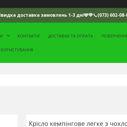
Швидка доставка замовлень 1-3 дні🩵💛
📞
(073) 602-08-
И
КОНТАКТИ
ДОСТАВКА ТА ОПЛАТА
ПОВЕРНЕНН
 КОРИСТУВАННЯ
Крісло кемпінгове легке з чохл