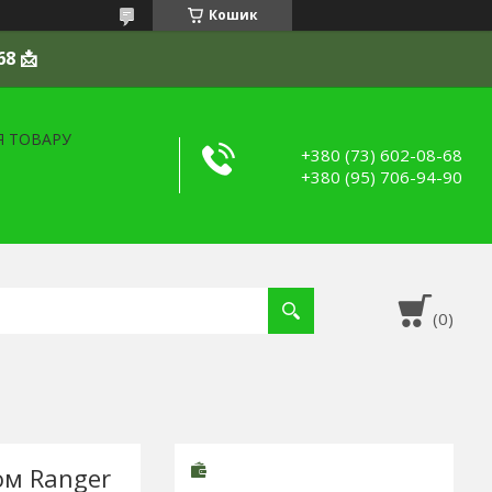
Кошик
68 📩
Я ТОВАРУ
+380 (73) 602-08-68
+380 (95) 706-94-90
ом Ranger