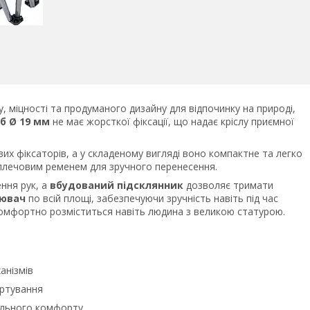
, міцності та продуманого дизайну для відпочинку на природі,
б Ø 19 мм
не має жорсткої фіксації, що надає кріслу приємної
их фіксаторів, а у складеному вигляді воно компактне та легко
плечовим ременем для зручного перенесення.
ння рук, а
вбудований підсклянник
дозволяє тримати
нювач
по всій площі, забезпечуючи зручність навіть під час
 комфортно розміститься навіть людина з великою статурою.
анізмів
ортування
льного комфорту