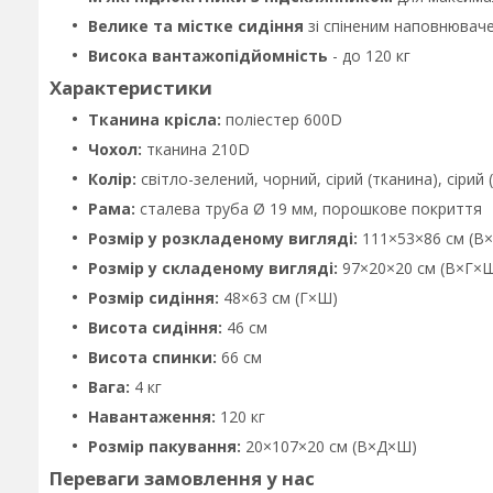
Велике та містке сидіння
зі спіненим наповнювач
Висока вантажопідйомність
- до 120 кг
Характеристики
Тканина крісла:
поліестер 600D
Чохол:
тканина 210D
Колір:
світло-зелений, чорний, сірий (тканина), сірий 
Рама:
сталева труба Ø 19 мм, порошкове покриття
Розмір у розкладеному вигляді:
111×53×86 см (В
Розмір у складеному вигляді:
97×20×20 см (В×Г×
Розмір сидіння:
48×63 см (Г×Ш)
Висота сидіння:
46 см
Висота спинки:
66 см
Вага:
4 кг
Навантаження:
120 кг
Розмір пакування:
20×107×20 см (В×Д×Ш)
Переваги замовлення у нас