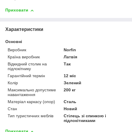
Приховати
Характеристики
Основні
Виробник
Norfin
Країна виробник
Латвія
Відкидний столик на
Так
підлокітнику
Гарантійний термін
12 міс
Колір
Зелений
Максимально допустиме
200 кг
навантаження
Матеріал каркасу (опор)
Сталь
Стан
Новий
Тип туристичних меблів
Стілець зі спинкою і
підлокітниками
Приховати