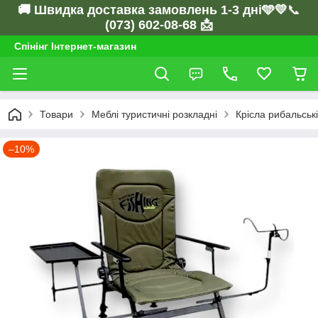
🚚 Швидка доставка замовлень 1-3 дні🩵💛
📞
(073) 602-08-68 📩
Спінінг Інтернет-магазин
Товари
Меблі туристичні розкладні
Крісла рибальські
–10%