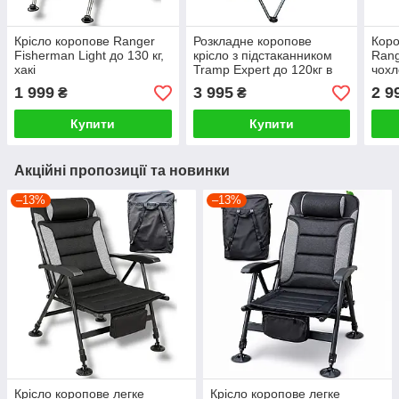
Крісло коропове Ranger
Розкладне коропове
Коро
Fisherman Light до 130 кг,
крісло з підстаканником
Rang
хакі
Tramp Expert до 120кг в
чох
чохлі
1 999
3 995
2 9
₴
₴
Купити
Купити
Акційні пропозиції та новинки
–13%
–13%
Крісло коропове легке
Крісло коропове легке