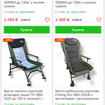
SD085A до 130кг з чохлом-
SD085A до 130кг з чохлом-
сумкою
сумкою
Готово до відправки
Готово до відправки
3 495
3 495
₴
₴
4 000 ₴
4 000 ₴
Купити
Купити
–10%
–10%
Крісло-шезлонг коропове
Крісло рибальське коропове
розкладне міцне FR HBA-
Fishing Roi HBA-1001B з
1025 до 150 кг зелений з
вентиляцією і регульованою
сірим
спинкою
Готово до відправки
Готово до відправки