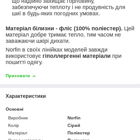
що надійно захищає горловину,
забезпечуючи теплоту і не продувність для
шиї в будь-яких погодних умовах.
Матеріал білизни - фліс (100% поліестер).
Цей
матеріал добре тримає тепло, тим часом не
заважаючи шкірі дихати.
Norfin в своїх лінійках моделей завжди
використовує
гіполлергенні матеріали
при
пошитті одягу.
Приховати
Характеристики
Основні
Виробник
Norfin
Колір
Сірий
Матеріал
Поліестер