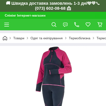
🚚 Швидка доставка замовлень 1-3 дні🩵💛
📞
(073) 602-08-68 📩
Спінінг Інтернет-магазин
Товари
Одяг та екіпірування
Термобілизна
Термо