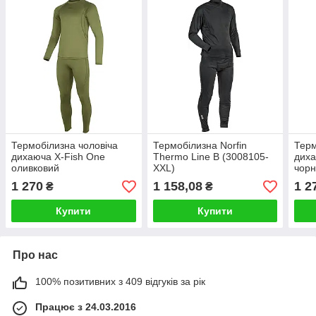
Термобілизна чоловіча
Термобілизна Norfin
Терм
дихаюча X-Fish One
Thermo Line B (3008105-
диха
оливковий
XXL)
чор
1 270
1 158,08
1 2
₴
₴
Купити
Купити
Про нас
100% позитивних з 409 відгуків за рік
Працює з 24.03.2016