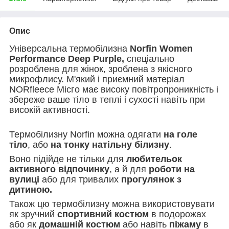
Опис
Універсальна термобілизна
Norfin Women
Performance Deep Purple,
спеціально
розроблена для жінок, зроблена з якісного
микрофлису. М'який і приємний матеріал
NORfleece Місго має високу повітропроникність і
збереже ваше тіло в теплі і сухості навіть при
високій активності.
Термобілизну Norfin можна одягати
на голе
тіло
, або
на тонку натільну білизну
.
Воно підійде не тільки для
любительок
активного відпочинку
, а й для
роботи на
вулиці
або для тривалих
прогулянок з
дитиною.
Також цю термобілизну можна використовувати
як зручний
спортивний костюм
в подорожах
або як
домашній костюм
або навіть
піжаму
в