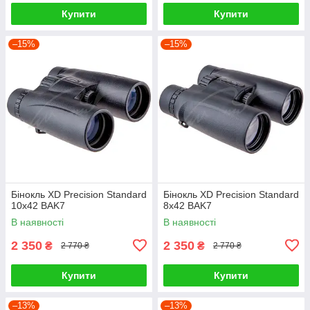
Купити
Купити
–15%
–15%
Бінокль XD Precision Standard
Бінокль XD Precision Standard
10х42 BAK7
8х42 BAK7
В наявності
В наявності
2 350
2 350
₴
₴
2 770 ₴
2 770 ₴
Купити
Купити
–13%
–13%