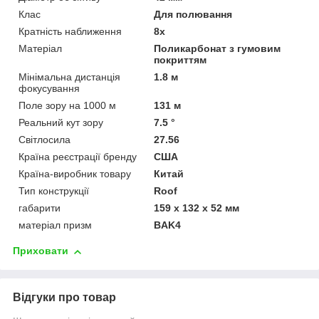
Клас
Для полювання
Кратність наближення
8х
Матеріал
Поликарбонат з гумовим
покриттям
Мінімальна дистанція
1.8 м
фокусування
Поле зору на 1000 м
131 м
Реальний кут зору
7.5 °
Світлосила
27.56
Країна реєстрації бренду
США
Країна-виробник товару
Китай
Тип конструкції
Roof
габарити
159 x 132 x 52 мм
матеріал призм
BAK4
Приховати
Відгуки про товар