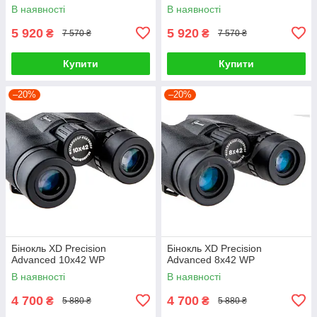
В наявності
В наявності
5 920
5 920
₴
₴
7 570 ₴
7 570 ₴
Купити
Купити
–20%
–20%
Бінокль XD Precision
Бінокль XD Precision
Advanced 10х42 WP
Advanced 8х42 WP
В наявності
В наявності
4 700
4 700
₴
₴
5 880 ₴
5 880 ₴