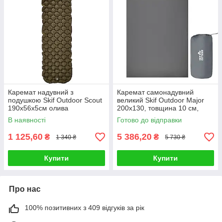
Каремат надувний з
Каремат самонадувний
подушкою Skif Outdoor Scout
великий Skif Outdoor Major
190x56x5см олива
200x130, товщина 10 см,
сірий
В наявності
Готово до відправки
1 125,60
5 386,20
₴
₴
1 340 ₴
5 730 ₴
Купити
Купити
Про нас
100% позитивних з 409 відгуків за рік