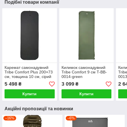
Подібні товари компанії
Каремат самонадувний
Килимок самонадувний
Кил
Tribe Comfort Plus 200×73
Tribe Comfort 9 см T-BB-
Trib
см, товщина 10 см, сірий
0014-green
0013
5 498
3 099
2 6
₴
₴
Купити
Купити
Акційні пропозиції та новинки
–16%
–6%