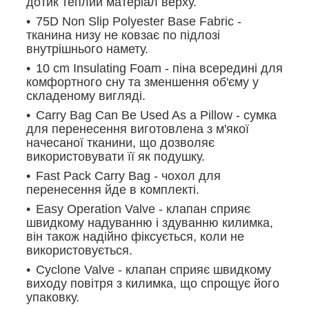
дотик теплий матеріал верху.
75D Non Slip Polyester Base Fabric -
тканина низу не ковзає по підлозі
внутрішнього намету.
10 cm Insulating Foam - піна всередині для
комфортного сну та зменшення об'єму у
складеному вигляді.
Carry Bag Can Be Used As a Pillow - сумка
для перенесення виготовлена з м'якої
начесаної тканини, що дозволяє
використовувати її як подушку.
Fast Pack Carry Bag - чохол для
перенесення йде в комплекті.
Easy Operation Valve - клапан сприяє
швидкому надуванню і здуванню килимка,
він також надійно фіксується, коли не
використовується.
Cyclone Valve - клапан сприяє швидкому
виходу повітря з килимка, що спрощує його
упаковку.