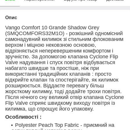
Опис
Vango Comfort 10 Grande Shadow Grey
(SMQCOMFORS32M1O) - розкішний одномісний
самонадувний килимок зі стильним флокованим
верхом і міцною нековзною основою,
відрізняється неперевершеним комфортом і
зручністю. За допомогою клапана Cyclone Flip
Valve надування і спуск повітря відбувається
набагато швидше та простіше, ніж при
використанні традиційних клапанів : просто
відкрийте клапан та спостерігайте, як килимок
розширюється. Віддаєте перевагу більш
жорсткому килимку, тоді додайте трохи повітря.
Після нічного сну великий отвір клапана Cyclone
Flip Valve сприяє швидкому виходу повітря із
килимка, що спрощує його упаковку.
Особливості :
Polyester Peach Top Fabric - приємний на