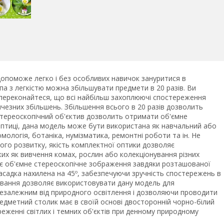
опоможе легко і без особливих навичок зануритися в
па з легкістю можна збільшувати предмети в 20 разів. Ви
 переконайтеся, що всі найбільш захоплюючі спостереження
чезних збільшень. Збільшення всього в 20 разів дозволить
 стереоскопічний об'єктив дозволить отримати об'ємне
оптиці, дана модель може бути використана як навчальний або
мологія, ботаніка, нумізматика, ремонтні роботи та ін. Не
чого розвитку, якість комплектної оптики дозволяє
их як вивчення комах, рослин або колекціонування різних
є об'ємне стереоскопічне зображення завдяки розташованої
насадка нахилена на 45º, забезпечуючи зручність спостережень в
ічування дозволяє використовувати дану модель для
незалежним від природного освітлення і дозволяючи проводити
едметний столик має в своїй основі двосторонній чорно-білий
еженні світлих і темних об'єктів при денному природному