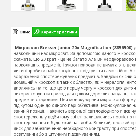
Опис
Характеристики
Мікроскоп Bresser Junior 20x Magnification (8856500)
д
навколишній нас мікросвіт. За допомогою даного мікроско
скажете, що 20 крат - це не багато Але Ви неодноразово
навколишніх предметів і живої природи не вимагають вели
дитині зробити найнесподіваніші відкриття самостійно. А
зображення спостережуваних предметів. Завдяки якісній 
домашній мікроскоп в таких областях, як мінералогія, енто
дивлячись на те, що це в першу чергу мікроскоп для дитя
використовувати прилад для цілком дорослих завдань, так
предметів старовини. Цей монокулярний мікроскоп форму
під кутом один до одного парі об'єктивів. Монокулярная 
звичній позиції. Наявність верхньої світлодіодного підсв
спостережень у відбитому світлі, залишаючись повністю 
спостереження в будь-який час доби. Великий, плоский пр
диск для забезпечення необхідного контрасту при спостер
освітленні або з штучним підсвічуванням.