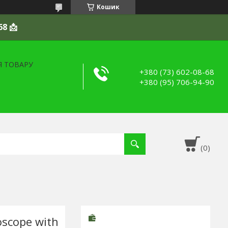
Кошик
68 📩
Я ТОВАРУ
+380 (73) 602-08-68
+380 (95) 706-94-90
scope with