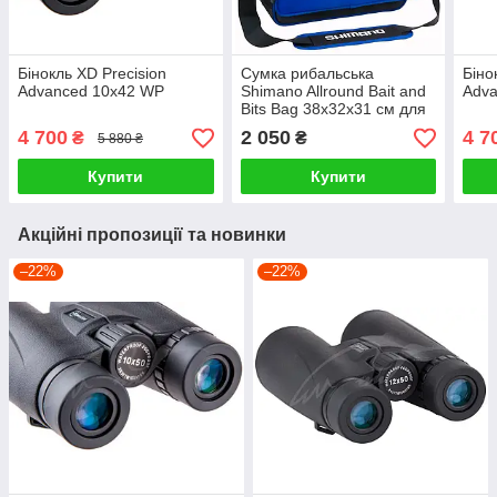
Бінокль XD Precision
Сумка рибальська
Біно
Advanced 10х42 WP
Shimano Allround Bait and
Adv
Bits Bag 38x32x31 см для
снастей
4 700
2 050
4 7
₴
₴
5 880 ₴
Купити
Купити
Акційні пропозиції та новинки
–22%
–22%