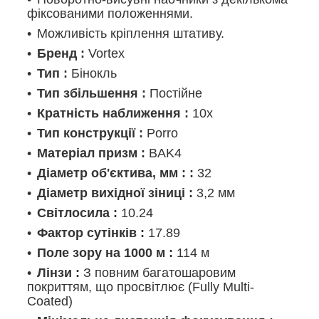
фіксованими положеннями.
Можливість кріплення штативу.
Бренд :
Vortex
Тип :
Бінокль
Тип збільшення :
Постійне
Кратність наближення :
10х
Тип конструкції :
Porro
Матеріал призм :
BAK4
Діаметр об'єктива, мм : :
32
Діаметр вихідної зіниці :
3,2 мм
Світлосила :
10.24
Фактор сутінків :
17.89
Поле зору на 1000 м :
114 м
Лінзи :
З повним багатошаровим
покриттям, що просвітлює (Fully Multi-
Coated)