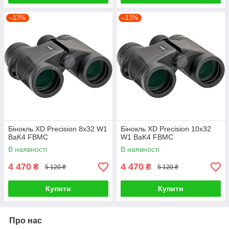
–13%
–13%
Бінокль XD Precision 8x32 W1
Бінокль XD Precision 10x32
BaK4 FBMC
W1 BaK4 FBMC
В наявності
В наявності
4 470
4 470
₴
₴
5 120 ₴
5 120 ₴
Купити
Купити
Про нас