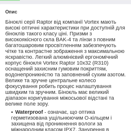
Опис
Біноклі серії Raptor від компанії Vortex мають
високі оптичні характеристики при доступній для
біноклів такого класу ціні. Призми з
високоякісного скла BAK-4 та лінзи з повним
багатошаровим просвітленням забезпечують
чітке та контрастне зображення з максимальною
яскравістю. Легкий алюмінієвий ергономічний
корпус бінокля Vortex Raptor 10x32 (R310)
оснащений захисним гумовим покриттям,
водонепроникністю та заповнений сухим азотом.
Велике та зручне центральне колесо
фокусування робить процес налаштування
швидким та зручним. Бінокль має великий
діапазон коригування міжосьової відстані та
велике поле зору.
Waterproof
- означає, що оптика
герметизована ущільнюючим О-кільцем і
захищена від проникнення вологи за
міжнародним класом IPX7. Занурення в