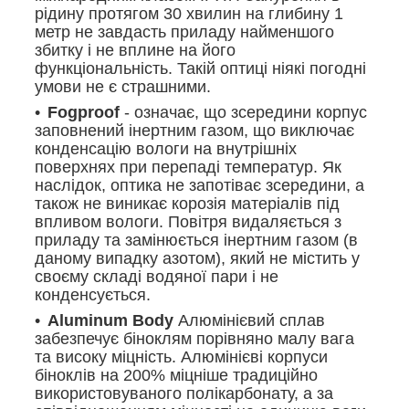
рідину протягом 30 хвилин на глибину 1
метр не завдасть приладу найменшого
збитку і не вплине на його
функціональність. Такій оптиці ніякі погодні
умови не є страшними.
Fogproof
- означає, що зсередини корпус
заповнений інертним газом, що виключає
конденсацію вологи на внутрішніх
поверхнях при перепаді температур. Як
наслідок, оптика не запотіває зсередини, а
також не виникає корозія матеріалів під
впливом вологи. Повітря видаляється з
приладу та замінюється інертним газом (в
даному випадку азотом), який не містить у
своєму складі водяної пари і не
конденсується.
Aluminum Body
Алюмінієвий сплав
забезпечує біноклям порівняно малу вага
та високу міцність. Алюмінієві корпуси
біноклів на 200% міцніше традиційно
використовуваного полікарбонату, а за