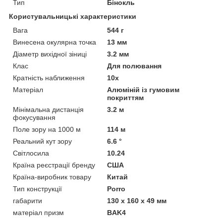
Тип
Бінокль
Користувальницькі характеристики
Вага
544 г
Винесена окулярна точка
13 мм
Діаметр вихідної зіниці
3.2 мм
Клас
Для полювання
Кратність наближення
10х
Матеріал
Алюміній із гумовим
покриттям
Мінімальна дистанція
3.2 м
фокусування
Поле зору на 1000 м
114 м
Реальний кут зору
6.6 °
Світлосила
10.24
Країна реєстрації бренду
США
Країна-виробник товару
Китай
Тип конструкції
Porro
габарити
130 x 160 х 49 мм
матеріал призм
BAK4