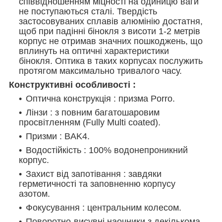
співвідношенням міцності на одиницю ваги
не поступаються сталі. Твердість
застосовуваних сплавів алюмінію достатня,
щоб при падінні бінокля з висоти 1-2 метрів
корпус не отримав значних пошкоджень, що
вплинуть на оптичні характеристики
бінокля. Оптика в таких корпусах послужить
протягом максимально тривалого часу.
Конструктивні особливості :
Оптична конструкція : призма Porro.
Лінзи : з повним багатошаровим
просвітленням (Fully Multi coated).
Призми : BAK4.
Водостійкість : 100% водонепроникний
корпус.
Захист від запотівання : завдяки
герметичності та заповненню корпусу
азотом.
Фокусування : центральним колесом.
Поворотно-висувні наочники з декількома