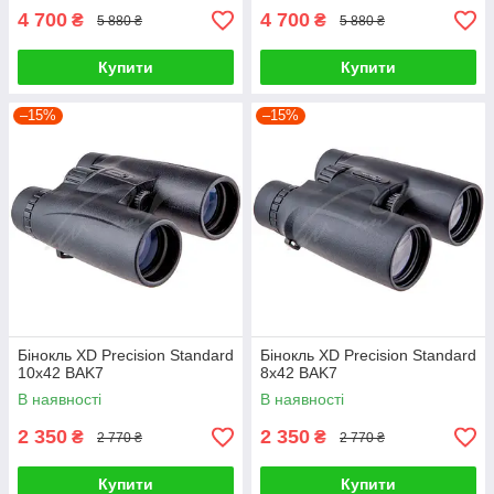
4 700
4 700
₴
₴
5 880 ₴
5 880 ₴
Купити
Купити
–15%
–15%
Бінокль XD Precision Standard
Бінокль XD Precision Standard
10х42 BAK7
8х42 BAK7
В наявності
В наявності
2 350
2 350
₴
₴
2 770 ₴
2 770 ₴
Купити
Купити