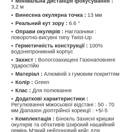
Мінімальна дистанція фокусування :
3,2 м
Винесена окулярна точка :
13 мм
Реальний кут зору :
6.6 °
Оправи окулярів :
Наглазники :
поворотно-висувні типу Twist-Up
Герметичність конструкції :
100%
водонепроникний корпус
Захист :
Вологозахищені Газонаповнені
Ударостійкі
Матеріал :
Алюміній з гумовим покриттям
Колір :
Green
Клас :
Для полювання
Додаткові характеристики :
Регулювання міжосьової відстані : 50 - 70
мм Діапазон діоптрійної корекції : +5/-5
Комплектація :
Бінокль Захисні кришки
окулярів та об'єктивів Широкий нашийний
ремінь М'який нейлоновий кейс для