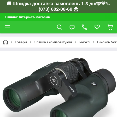
🚚 Швидка доставка замовлень 1-3 дні🩵💛
📞
(073) 602-08-68 📩
Спінінг Інтернет-магазин
Товари
Оптика і комплектуючі
Біноклі
Бінокль Vor