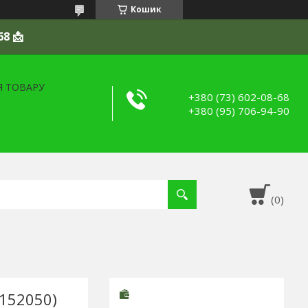
Кошик
68 📩
Я ТОВАРУ
+380 (73) 602-08-68
+380 (95) 706-94-90
1152050)