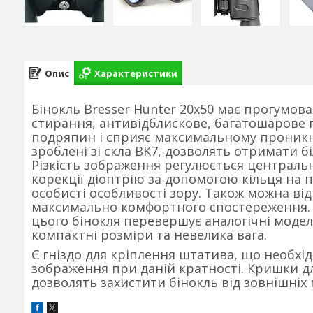
Опис
Характеристики
Бінокль Bresser Hunter 20x50 має прогумова
стирання, антивідблискове, багатошарове п
подряпин і сприяє максимальному проникне
зроблені зі скла BK7, дозволять отримати б
Різкість зображення регулюється централь
корекції діоптрію за допомогою кільця на 
особисті особливості зору. Також можна ві
максимально комфортного спостереження. 
цього бінокля перевершує аналогічні модел
компактні розміри та невелика вага.
Є гніздо для кріплення штатива, що необхі
зображення при даній кратності. Кришки для
дозволять захистити бінокль від зовнішніх