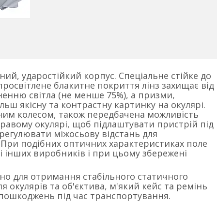
ний, ударостійкий корпус. Спеціальне стійке до
росвітлене блакитне покриття лінз захищає від
нню світла (не менше 75%), а призми,
ільш якісну та контрастну картинку на окулярі.
ним колесом, також передбачена можливість
правому окулярі, щоб підлаштувати пристрій під
дрегулювати міжосьову відстань для
При подібних оптичних характеристиках поле
і інших виробників і при цьому збережені
дно для отримання стабільного статичного
 окулярів та об'єктива, м'який кейс та ремінь
 пошкоджень під час транспортування.