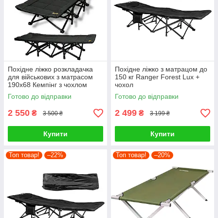
Похідне ліжко розкладачка
Похідне ліжко з матрацом до
для військових з матрасом
150 кг Ranger Forest Lux +
190x68 Кемпінг з чохлом
чохол
Готово до відправки
Готово до відправки
2 550
2 499
₴
₴
3 500 ₴
3 199 ₴
Купити
Купити
Топ товар!
–22%
Топ товар!
–20%