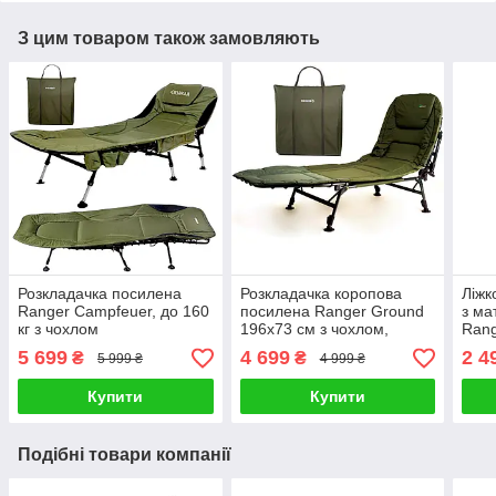
З цим товаром також замовляють
Розкладачка посилена
Розкладачка коропова
Ліжк
Ranger Campfeuer, до 160
посилена Ranger Ground
з ма
кг з чохлом
196х73 см з чохлом,
Rang
олива
розк
5 699
4 699
2 4
₴
₴
5 999 ₴
4 999 ₴
чох
Купити
Купити
Подібні товари компанії