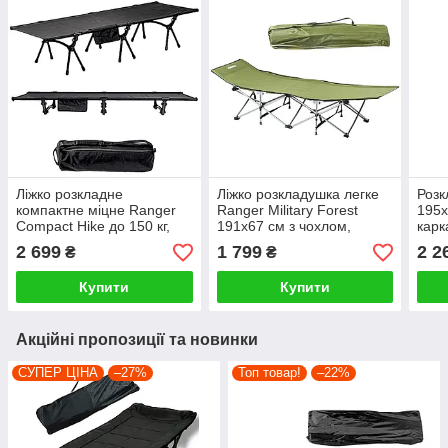
Ліжко розкладне
Ліжко розкладушка легке
Розк
компактне міцне Ranger
Ranger Military Forest
195x
Compact Hike до 150 кг,
191х67 см з чохлом,
кар
чорний
зелений
2 699
1 799
2 2
₴
₴
Купити
Купити
Акційні пропозиції та новинки
СУПЕР ЦІНА
–27%
Топ товар!
–22%