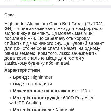
Опис
Highlander Aluminium Camp Bed Green (FUR041-
GN) - міцне алюмінієве ліжко для комфортного
відпочинку в кемпінгу. Ця модель має міцні
посилені ніжки, що забезпечують хорошу
стійкість під час нічного сну. Це чудовий варіант
для тих, хто не хоче спати в наметі на одному
рівні із землею. Крім того, ліжко забезпечить
додаткове спальне місце для гостей у
заміському будинку або на дачі.
Характеристики
Бренд :
Highlander
Вид :
Розкладачки
Максимальне навантаження :
120 кг
Матеріал конструкції :
600D Polyester
with PE Coating
Матеріал каркаса :
Алюміній