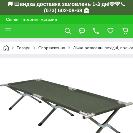
🚚 Швидка доставка замовлень 1-3 дні🩵💛
📞
(073) 602-08-68 📩
Спінінг Інтернет-магазин
Товари
Спорядження
Ліжка розкладні похідні, польо