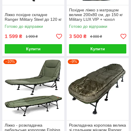
Похідне ліжко з матрацом
Ліжко похідне складне
велике 200x80 см, до 150 кг
Ranger Military Steel до 120 кг
Military LUX VIP + чохол
Готово до відправки
Готово до відправки
1 599
3 500
₴
₴
1 999 ₴
4 000 ₴
Купити
Купити
–10%
–9%
Ліжко - розкладачка
Розкладачка коропова велика
рибальське коропове Fishing
зі спальним мішком Ranger