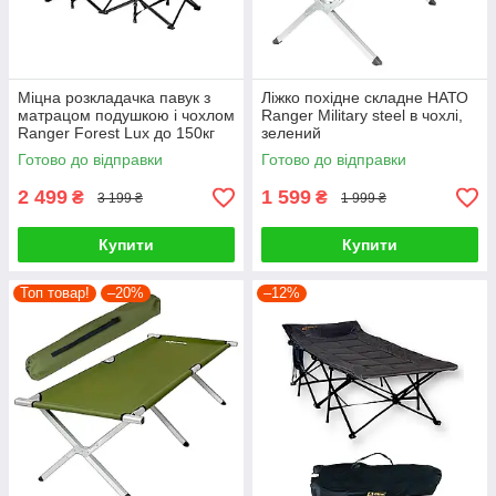
Міцна розкладачка павук з
Ліжко похідне складне НАТО
матрацом подушкою і чохлом
Ranger Military steel в чохлі,
Ranger Forest Lux до 150кг
зелений
Готово до відправки
Готово до відправки
2 499
1 599
₴
₴
3 199 ₴
1 999 ₴
Купити
Купити
Топ товар!
–20%
–12%