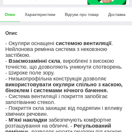
Опис
Характеристики
Відгуки про товар
Доставка
Опис
- Окуляри оснащені
системою вентиляції
.
Нейлонова ремінна система з нековзною
застібкою.
-
Взаємозамінні скла
, вироблені з високою
точністю, що дозволяють уникнути спотворень.
- Широке поле зору.
- Низькопрофільна конструкція дозволяє
використовувати окуляри спільно з каскою,
біноклем і системами нічного бачення.
- Система вентиляції і покриття запобігає
запотіванню стекол.
- Покриття скла захищає від подряпин і впливу
хімічних речовин.
-
М'які накладки
забезпечують комфортне
розташування на обличчі. -
Регульований
ремінець
дозволяє носити окуляри під каскою