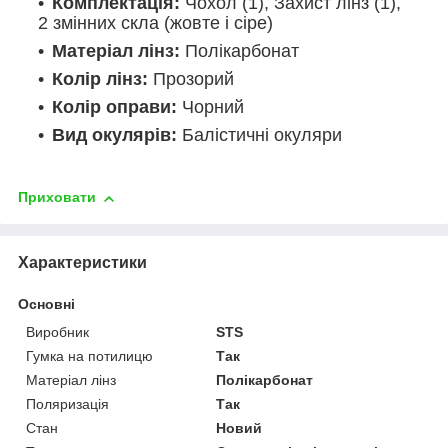
Комплектація:
Чохол (1), Захист лінз (1),
2 змінних скла (жовте і сіре)
Матеріал лінз:
Полікарбонат
Колір лінз:
Прозорий
Колір оправи:
Чорний
Вид окулярів:
Балістичні окуляри
Приховати
Характеристики
Основні
Виробник
STS
Гумка на потилицю
Так
Матеріал лінз
Полікарбонат
Поляризація
Так
Стан
Новий