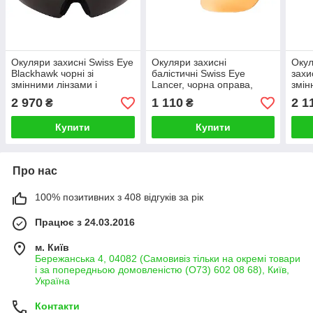
Окуляри захисні Swiss Eye
Окуляри захисні
Окул
Blackhawk чорні зі
балістичні Swiss Eye
захи
змінними лінзами і
Lancer, чорна оправа,
змін
оголівʼям
помаранчева лінза
(про
2 970
1 110
2 1
₴
₴
пома
ОЛИ
Купити
Купити
Про нас
100% позитивних з 408 відгуків за рік
Працює з 24.03.2016
м. Київ
Бережанська 4, 04082 (Самовивіз тільки на окремі товари
і за попередньою домовленістю (О73) 602 08 68), Київ,
Україна
Контакти