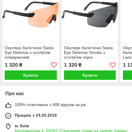
Окуляри балістичні Swiss
Окуляри балістичні Swiss
Окул
Eye Defense з оголів'ям
Eye Defense Smoke з
балі
помаранчеві
оголів'ям чорні
Lanc
1 320
1 320
1 1
₴
₴
Купити
Купити
Про нас
100% позитивних з 408 відгуків за рік
Працює з 24.03.2016
м. Київ
Бережанська 4, 04082 (Самовивіз тільки на окремі товари