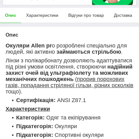
Опис
Характеристики
Відгуки про товар
Доставка
Опис
Окуляри Allen pr
o розроблені спеціально для
людей, які активно
займаються стрільбою
.
Лінзи з полікарбонату дозволяють адаптуватися
під різні умови освітлення, створюючи
надійний
захист очей від ультрафіолету та можливих
механічних пошкоджень
(
прорив порохових
газів, попадання стріляної гільзи, різних осколків
тощо).
Сертифікація:
ANSI Z87.1
Характеристики
Категорія:
Одяг та екіпірування
Підкатегорія:
Окуляри
Підкатегорія:
Спортивні окуляри