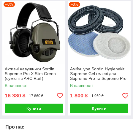
–8%
–8%
Активні навушники Sordin
Амбушури Sordin Hygienekit
Supreme Pro X Slim Green
Supreme Gel гелеві для
(сумісні з ARC Rail )
Supreme Pro та Supreme Pro
X
В наявності
В наявності
16 380
1 800
₴
₴
17 860 ₴
1 960 ₴
Купити
Купити
Про нас