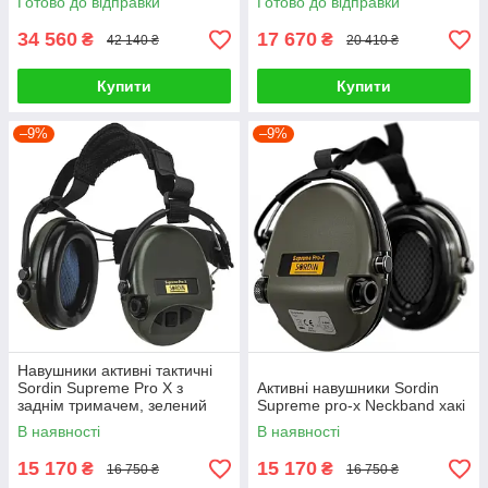
Готово до відправки
Готово до відправки
34 560
17 670
₴
₴
42 140 ₴
20 410 ₴
Купити
Купити
–9%
–9%
Навушники активні тактичні
Sordin Supreme Pro X з
Активні навушники Sordin
заднім тримачем, зелений
Supreme pro-x Neckband хакі
В наявності
В наявності
15 170
15 170
₴
₴
16 750 ₴
16 750 ₴