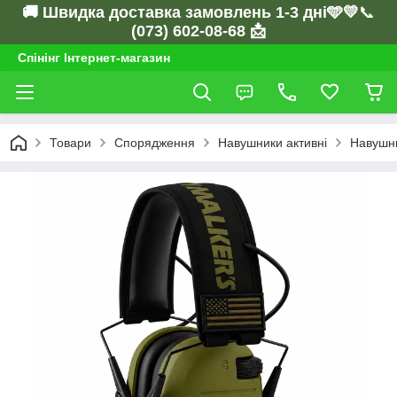
🚚 Швидка доставка замовлень 1-3 дні🩵💛
📞
(073) 602-08-68 📩
Спінінг Інтернет-магазин
Товари
Спорядження
Навушники активні
Навушни