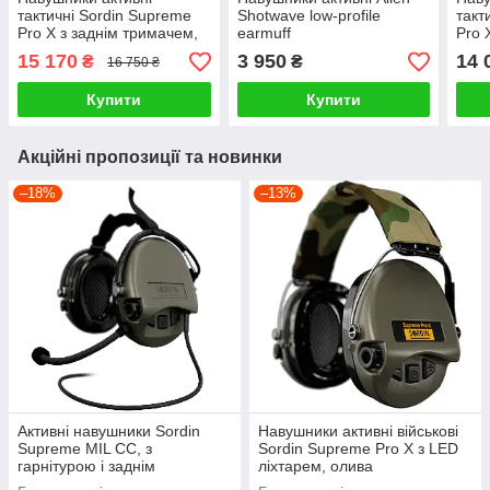
тактичні Sordin Supreme
Shotwave low-profile
такт
Pro X з заднім тримачем,
earmuff
Pro 
зелений
15 170
3 950
14 
₴
₴
16 750 ₴
Купити
Купити
Акційні пропозиції та новинки
–18%
–13%
Активні навушники Sordin
Навушники активні військові
Supreme MIL CC, з
Sordin Supreme Pro X з LED
гарнітурою і заднім
ліхтарем, олива
тримачем, зелений