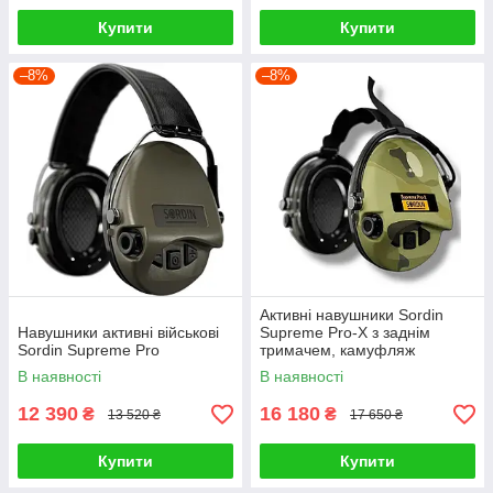
Купити
Купити
–8%
–8%
Активні навушники Sordin
Навушники активні військові
Supreme Pro-X з заднім
Sordin Supreme Pro
тримачем, камуфляж
В наявності
В наявності
12 390
16 180
₴
₴
13 520 ₴
17 650 ₴
Купити
Купити