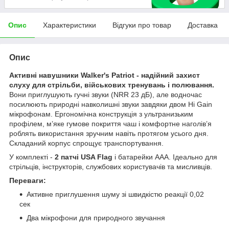
Опис
Характеристики
Відгуки про товар
Доставка
Опис
Активні навушники Walker's Patriot - надійний захист
слуху для стрільби, військових тренувань і полювання.
Вони приглушують гучні звуки (NRR 23 дБ), але водночас
посилюють природні навколишні звуки завдяки двом Hi Gain
мікрофонам. Ергономічна конструкція з ультранизьким
профілем, м’яке гумове покриття чаш і комфортне наголів’я
роблять використання зручним навіть протягом усього дня.
Складаний корпус спрощує транспортування.
У комплекті -
2 патчі USA Flag
і батарейки AAA. Ідеально для
стрільців, інструкторів, службових користувачів та мисливців.
Переваги:
Активне приглушення шуму зі швидкістю реакції 0,02
сек
Два мікрофони для природного звучання