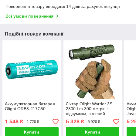
Повернення товару впродовж 14 днів за рахунок покупця
Всі умови повернення
Подібні товари компанії
Аккумуляторная батарея
Ліхтар Olight Warrior 3S
Акум
Olight ORB3-217C50
2300 Lm 300 метрів з
Olig
підсумком, зелений
Jave
1 548
5 328
5 2
₴
₴
1 720 ₴
5 920 ₴
Купити
Купити