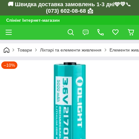
🚚 Швидка доставка замовлень 1-3 дні🩵💛
📞
(073) 602-08-68 📩
Спінінг Інтернет-магазин
Товари
Ліхтарі та елементи живлення
Елементи жив
–10%