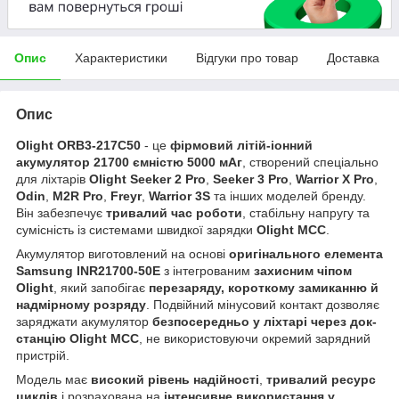
Опис
Характеристики
Відгуки про товар
Доставка
Опис
Olight ORB3-217C50
- це
фірмовий літій-іонний
акумулятор 21700 ємністю 5000 мАг
, створений спеціально
для ліхтарів
Olight Seeker 2 Pro
,
Seeker 3 Pro
,
Warrior X Pro
,
Odin
,
M2R Pro
,
Freyr
,
Warrior 3S
та інших моделей бренду.
Він забезпечує
тривалий час роботи
, стабільну напругу та
сумісність із системами швидкої зарядки
Olight MCC
.
Акумулятор виготовлений на основі
оригінального елемента
Samsung INR21700-50E
з інтегрованим
захисним чіпом
Olight
, який запобігає
перезаряду, короткому замиканню й
надмірному розряду
. Подвійний мінусовий контакт дозволяє
заряджати акумулятор
безпосередньо у ліхтарі через док-
станцію Olight MCC
, не використовуючи окремий зарядний
пристрій.
Модель має
високий рівень надійності
,
тривалий ресурс
циклів
і розрахована на
інтенсивне використання у