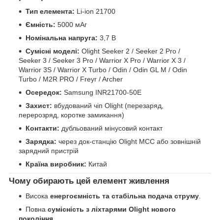
Тип елемента:
Li-ion 21700
Ємність:
5000 мАг
Номінальна напруга:
3,7 В
Сумісні моделі:
Olight Seeker 2 / Seeker 2 Pro /
Seeker 3 / Seeker 3 Pro / Warrior X Pro / Warrior X 3 /
Warrior 3S / Warrior X Turbo / Odin / Odin GL M / Odin
Turbo / M2R PRO / Freyr / Archer
Осередок:
Samsung INR21700-50E
Захист:
вбудований чіп Olight (перезаряд,
перерозряд, коротке замикання)
Контакти:
дубльований мінусовий контакт
Зарядка:
через док-станцію Olight MCC або зовнішній
зарядний пристрій
Країна виробник:
Китай
Чому обирають цей елемент живлення
Висока
енергоємність та стабільна подача струму
.
Повна
сумісність з ліхтарями Olight нового
покоління
.