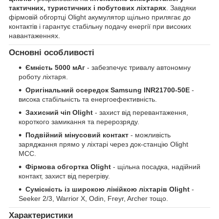
тактичних, туристичних і побутових ліхтарях
. Завдяки
фірмовій обгортці Olight акумулятор щільно прилягає до
контактів і гарантує стабільну подачу енергії при високих
навантаженнях.
Основні особливості
Ємність 5000 мАг
- забезпечує тривалу автономну
роботу ліхтаря.
Оригінальний осередок Samsung INR21700-50E
-
висока стабільність та енергоефективність.
Захисний чіп Olight
- захист від перевантаження,
короткого замикання та перерозряду.
Подвійний мінусовий контакт
- можливість
заряджання прямо у ліхтарі через док-станцію Olight
MCC.
Фірмова обгортка Olight
- щільна посадка, надійний
контакт, захист від перегріву.
Сумісність із широкою лінійкою ліхтарів Olight
-
Seeker 2/3, Warrior X, Odin, Freyr, Archer тощо.
Характеристики