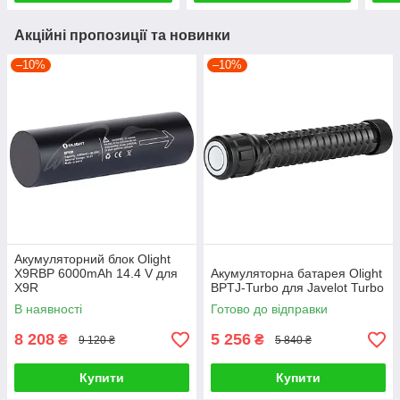
Акційні пропозиції та новинки
–10%
–10%
Акумуляторний блок Olight
X9RBP 6000mAh 14.4 V для
Акумуляторна батарея Olight
X9R
BPTJ-Turbo для Javelot Turbo
В наявності
Готово до відправки
8 208
5 256
₴
₴
9 120 ₴
5 840 ₴
Купити
Купити