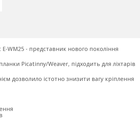
t E-WM25 - представник нового покоління
ланки Picatinny/Weaver, підходить для ліхтарів
ієм дозволило істотно знизити вагу кріплення
лення
в