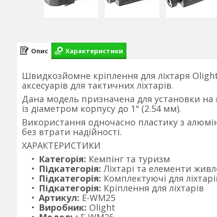
Опис
Характеристики
Швидкозйомне кріплення для ліхтаря Oligh
аксесуарів для тактичних ліхтарів.
Дана модель призначена для установки на п
із діаметром корпусу до 1" (2.54 мм).
Використання одночасно пластику з алюмін
без втрати надійності.
ХАРАКТЕРИСТИКИ
Категорія:
Кемпінг та туризм
Підкатегорія:
Ліхтарі та елементи жив
Підкатегорія:
Комплектуючі для ліхтарі
Підкатегорія:
Кріплення для ліхтарів
Артикул:
E-WM25
Виробник:
Olight