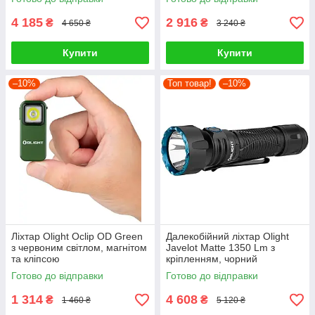
4 185
2 916
₴
₴
4 650 ₴
3 240 ₴
Купити
Купити
–10%
Топ товар!
–10%
Ліхтар Olight Oclip OD Green
Далекобійний ліхтар Olight
з червоним світлом, магнітом
Javelot Matte 1350 Lm з
та кліпсою
кріпленням, чорний
Готово до відправки
Готово до відправки
1 314
4 608
₴
₴
1 460 ₴
5 120 ₴