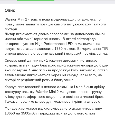
Опис
Warrior Mini 2 - зовсім нова модернизація ліхтаря, яка по
праву може зайняти позицію самого потужного компактного
ліхтаря.
Ліхтар включається двома способами: за допомогою бічної
кнопки або тихої торцевої кнопки. В якості світлодіода
використовується High Performance LED, а максимальна
потужність ліхтаря становить 1750 люмен. Використання TIR-
оптики дозволяє створити щільний і яскравий промінь світла.
Спеціальний датчик приближення автоматично знижує
яскравість в випадку близького приближения ліхтаря до будь-
якої поверхні. Якщо ж лінза продовжує бути закритою, ліхтар
автоматично виключається через 60 секунд. Крім того, на
ліхтарі передбачений режим блокування.
Корпус виготовлений з легкого алюмінію і має більш дрібну
текстурну накатку. Warrior Mini 2 має двосторонню зручну
кліпсу для комфортного щоденного носіння в кишені брюк.
Також є невелике кільце для можливості кріпити шнурок.
Фонарь харчується від кастомізованого акумулятора типу
18650 на 3500mAh і заряджається за допомогою, вже