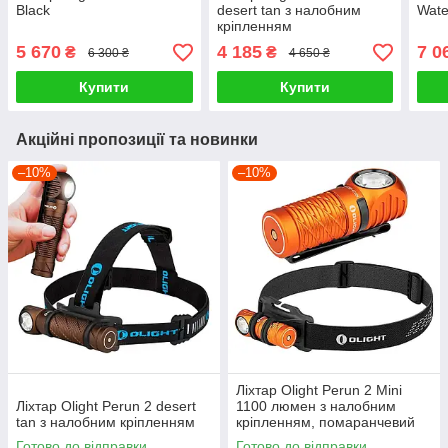
Black
desert tan з налобним
Wate
кріпленням
5 670
4 185
7 0
₴
₴
6 300 ₴
4 650 ₴
Купити
Купити
Акційні пропозиції та новинки
–10%
–10%
Ліхтар Olight Perun 2 Mini
Ліхтар Olight Perun 2 desert
1100 люмен з налобним
tan з налобним кріпленням
кріпленням, помаранчевий
Готово до відправки
Готово до відправки