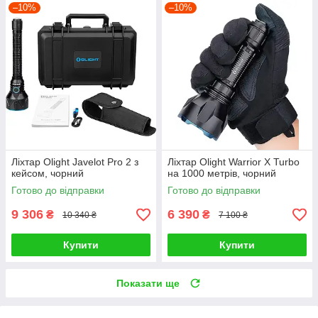
–10%
–10%
Ліхтар Olight Javelot Pro 2 з
Ліхтар Olight Warrior X Turbo
кейсом, чорний
на 1000 метрів, чорний
Готово до відправки
Готово до відправки
9 306
6 390
₴
₴
10 340 ₴
7 100 ₴
Купити
Купити
Показати ще