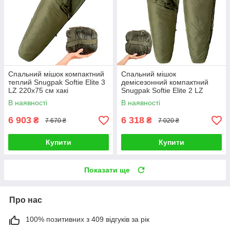
Спальний мішок компактний
Спальний мішок
теплий Snugpak Softie Elite 3
демісезонний компактний
LZ 220х75 см хакі
Snugpak Softie Elite 2 LZ
В наявності
В наявності
6 903
6 318
₴
₴
7 670 ₴
7 020 ₴
Купити
Купити
Показати ще
Про нас
100% позитивних з 409 відгуків за рік