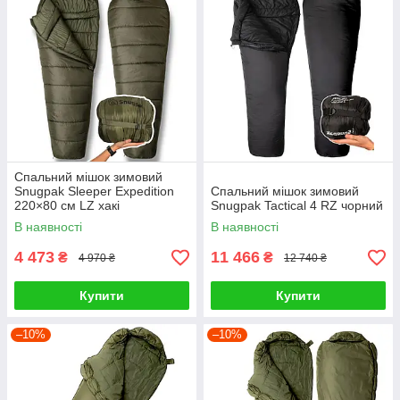
Спальний мішок зимовий
Snugpak Sleeper Expedition
Спальний мішок зимовий
220×80 см LZ хакі
Snugpak Tactical 4 RZ чорний
В наявності
В наявності
4 473
11 466
₴
₴
4 970 ₴
12 740 ₴
Купити
Купити
–10%
–10%