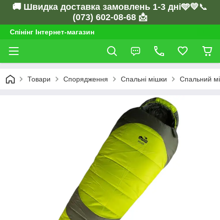
🚚 Швидка доставка замовлень 1-3 дні🩵💛
📞
(073) 602-08-68 📩
Спінінг Інтернет-магазин
Товари
Спорядження
Спальні мішки
Спальний мі