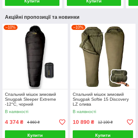
Купити
Купити
Акційні пропозиції та новинки
–10%
–10%
Спальний мішок зимовий
Спальний мішок зимовий
Snugpak Sleeper Extreme
Snugpak Softie 15 Discovery
-12°C, чорний
LZ олива
В наявності
В наявності
4 374
10 890
₴
₴
4 860 ₴
12 100 ₴
Купити
Купити