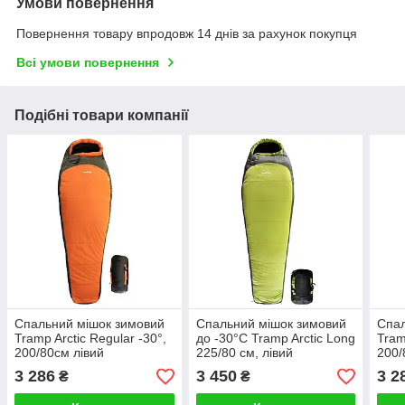
Умови повернення
Повернення товару впродовж 14 днів за рахунок покупця
Всі умови повернення
Подібні товари компанії
Спальний мішок зимовий
Спальний мішок зимовий
Спал
Tramp Arctic Regular -30°,
до -30°С Tramp Arctic Long
Tram
200/80см лівий
225/80 см, лівий
200/
3 286
3 450
3 2
₴
₴