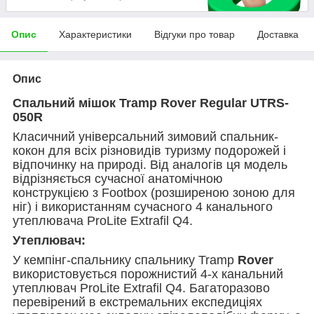
Опис
Характеристики
Відгуки про товар
Доставка
Опис
Спальний мішок Tramp Rover Regular
U
TRS-
05
0
R
Класичний універсальний зимовий спальник-
кокон для всіх різновидів туризму подорожей і
відпочинку на природі. Від аналогів ця модель
відрізняється сучасної анатомічною
конструкцією з Footbox (розширеною зоною для
ніг) і використанням сучасного 4 канального
утеплювача ProLite Extrafil Q4.
Утеплювач:
У кемпінг-спальнику спальнику Tramp
Rover
використовується порожнистий 4-х канальний
утеплювач ProLite Extrafil Q4. Багаторазово
перевірений в екстремальних експедиціях