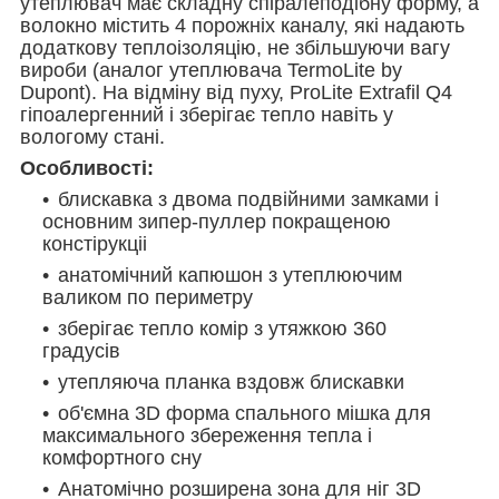
утеплювач має складну спіралеподібну форму, а
волокно містить 4 порожніх каналу, які надають
додаткову теплоізоляцію, не збільшуючи вагу
вироби (аналог утеплювача TermoLite by
Dupont). На відміну від пуху, ProLite Extrafil Q4
гіпоалергенний і зберігає тепло навіть у
вологому стані.
Особливості:
блискавка з двома подвійними замками і
основним зипер-пуллер покращеною
констірукціі
анатомічний капюшон з утеплюючим
валиком по периметру
зберігає тепло комір з утяжкою 360
градусів
утепляюча планка вздовж блискавки
об'ємна 3D форма спального мішка для
максимального збереження тепла і
комфортного сну
Анатомічно розширена зона для ніг 3D