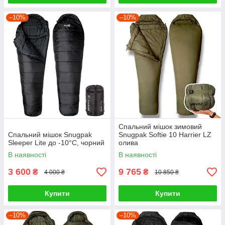
–10%
–10%
Спальний мішок зимовий
Спальний мішок Snugpak
Snugpak Softie 10 Harrier LZ
Sleeper Lite до -10°С, чорний
олива
В наявності
В наявності
3 600
9 765
₴
₴
4 000 ₴
10 850 ₴
Купити
Купити
–10%
–10%