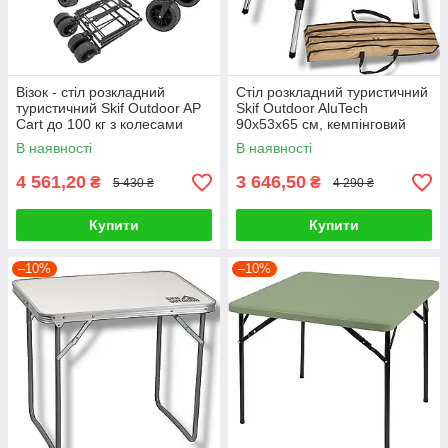
Візок - стіл розкладний
Стіл розкладний туристичний
туристичний Skif Outdoor AP
Skif Outdoor AluTech
Cart до 100 кг з колесами
90х53х65 см, кемпінговий
столик алюмінієвий
В наявності
В наявності
складаний
4 561,20
3 646,50
₴
₴
5 430 ₴
4 290 ₴
Купити
Купити
–10%
–10%