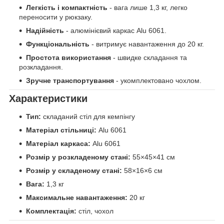
Легкість і компактність
- вага лише 1,3 кг, легко
переносити у рюкзаку.
Надійність
- алюмінієвий каркас Alu 6061.
Функціональність
- витримує навантаження до 20 кг.
Простота використання
- швидке складання та
розкладання.
Зручне транспортування
- укомплектовано чохлом.
Характеристики
Тип:
складаний стіл для кемпінгу
Матеріал стільниці:
Alu 6061
Матеріал каркаса:
Alu 6061
Розмір у розкладеному стані:
55×45×41 см
Розмір у складеному стані:
58×16×6 см
Вага:
1,3 кг
Максимальне навантаження:
20 кг
Комплектація:
стіл, чохол