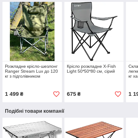
Розкладне крісло-шезлонг
Крісло розкладне X-Fish
Скла
Ranger Stream Lux до 120
Light 50*50*80 см, сірий
легк
кг з підголівником
кг ха
1 499
675
1 1
₴
₴
Подібні товари компанії