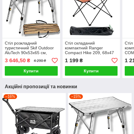
Стіл розкладний
Стіл складаний
Стіл
туристичний Skif Outdoor
компактний Ranger
комп
AluTech 90х53х65 см,
Compact Hike 209, 68х47
COM
кемпінговий столик
см коричневий
3 646,50
1 199
1 2
₴
₴
4 290 ₴
алюмінієвий складаний
Купити
Купити
Акційні пропозиції та новинки
–16%
–15%