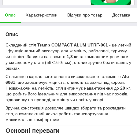
Опис
Характеристики
Відгуки про товар
Доставка
Опис
Складаний стіл
Tramp COMPACT ALUM UTRF-061
- це легкий
і функціональний аксесуар для кемпінгу, риболовлі, туризму
чи пікніка. Завдяки вазі всього
1,3 кг
та компактним розмірам
у складеному стані (58×16×6 см), столик зручно брати навіть у
рюкзак.
Стільниця і каркас виготовлені з високоякісного алюмінію
Alu
6061
, що забезпечує міцність, стійкість та захист від корозії.
Незважаючи на легкість, стіл витримує навантаження до
20 кг
,
що робить його ідеальним для використання під час походів,
відпочинку на природі, кемпінгу чи навіть у дворі.
Зручна конструкція дозволяє швидко збирати та розкладати
стіл, а комплектний чохол робить транспортування
максимально комфортним.
Основні переваги