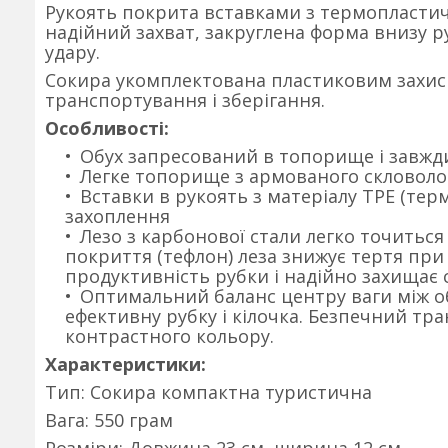
Рукоять покрита вставками з термопластич
надійний захват, закруглена форма внизу р
удару.
Сокира укомплектована пластиковим захис
транспортування і зберігання.
Особливості:
Обух запресований в топорище і завжди
Легке топорище з армованого скловоло
Вставки в рукоять з матеріалу TPE (те
захоплення
Лезо з карбонової стали легко точиться
покриття (тефлон) леза знижує тертя при
продуктивність рубки і надійно захищає с
Оптимальний баланс центру ваги між об
ефективну рубку і кілочка. Безпечний т
контрастного кольору.
Характеристики:
Тип: Сокира компактна туристична
Вага: 550 грам