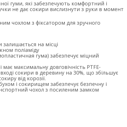
ної гуми, які забезпечують комфортний і
учки не дає сокири вислизнути з руки в момент
ним чохлом з фіксатором для зручного
 залишається на місці
кном поліаміду
рмопластичная гума) забезпечує міцний
 і має максимальну довговічність PTFE-
 вході сокири в деревину на 30%, що збільшує
окиру від корозії.
ухом і сокирищем забезпечує безпечну і
ранспортний чохол з посиленим замком