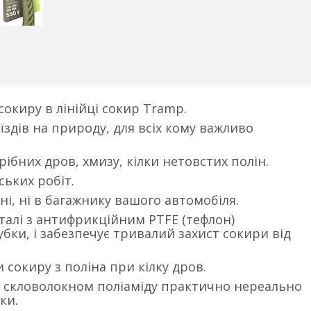
окиру в лінійці сокир Tramp.
їздів на природу, для всіх кому важливо
ібних дров, хмизу, кілки нетовстих полін.
ських робіт.
вні, ні в багажнику вашого автомобіля.
сталі з антифрикційним PTFE (тефлон)
бки, і забезпечує тривалий захист сокири від
сокиру з поліна при кілку дров.
 скловолокном поліаміду практично нереально
ки.