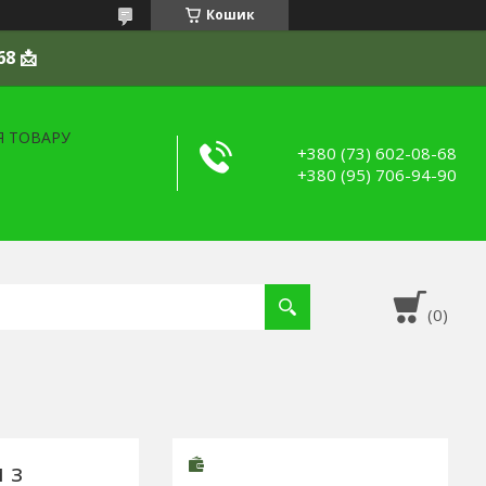
Кошик
68 📩
Я ТОВАРУ
+380 (73) 602-08-68
+380 (95) 706-94-90
 з