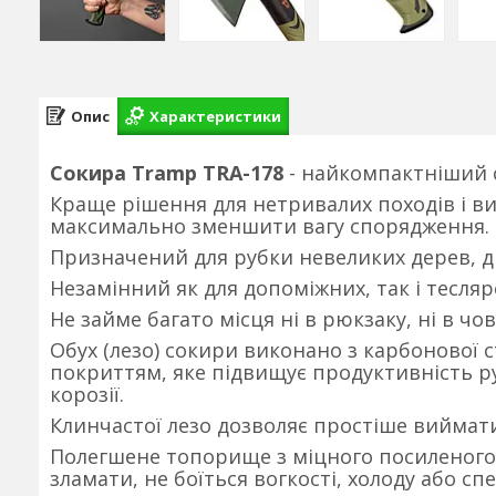
Опис
Характеристики
Сокира Tramp TRA-178
- найкомпактніший с
Краще рішення для нетривалих походів і ви
максимально зменшити вагу спорядження.
Призначений для рубки невеликих дерев, др
Незамінний як для допоміжних, так і тесляр
Не займе багато місця ні в рюкзаку, ні в чо
Обух (лезо) сокири виконано з карбонової 
покриттям, яке підвищує продуктивність ру
корозії.
Клинчастої лезо дозволяє простіше виймати 
Полегшене топорище з міцного посиленого
зламати, не боїться вогкості, холоду або спе