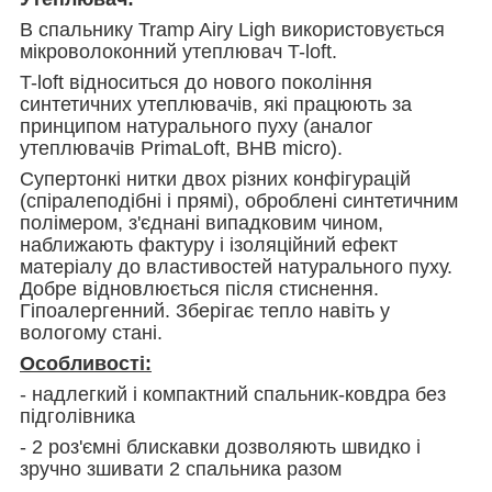
В спальнику Tramp Airy Ligh використовується
мікроволоконний утеплювач T-loft.
T-loft відноситься до нового покоління
синтетичних утеплювачів, які працюють за
принципом натурального пуху (аналог
утеплювачів PrimaLoft, BHB micro).
Супертонкі нитки двох різних конфігурацій
(спіралеподібні і прямі), оброблені синтетичним
полімером, з'єднані випадковим чином,
наближають фактуру і ізоляційний ефект
матеріалу до властивостей натурального пуху.
Добре відновлюється після стиснення.
Гіпоалергенний. Зберігає тепло навіть у
вологому стані.
Особливості:
- надлегкий і компактний спальник-ковдра без
підголівника
- 2 роз'ємні блискавки дозволяють швидко і
зручно зшивати 2 спальника разом