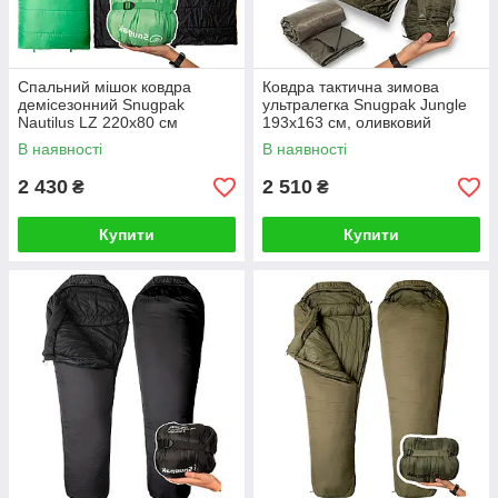
Спальний мішок ковдра
Ковдра тактична зимова
демісезонний Snugpak
ультралегка Snugpak Jungle
Nautilus LZ 220х80 см
193x163 см, оливковий
зелений
В наявності
В наявності
2 430
2 510
₴
₴
Купити
Купити