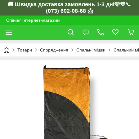
🚚 Швидка доставка замовлень 1-3 дні🩵💛
📞
(073) 602-08-68 📩
Спінінг Інтернет-магазин
Товари
Спорядження
Спальні мішки
Спальний мі