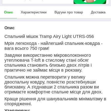
Опис
Характеристики
Відгуки про товар
Доставка
Опис
Спальний мішок Tramp Airy Light UTRS-056
Мрія легкохода - найлегший спальник-ковдра -
вага всього 750 грам!
Завдяки використанню мікроволоконного
утеплювача T-loft в стислому стані обсяг
спальника становить близько двох літрів і
практично не займає місця в рюкзаку.
Спальник можна перетворити у велику
двоспальну ковдру, повністю розстебнувши
блискавку. А з'єднавши 2 спальника разом ви
отримаєте комфортне спальне місце для двох.
Краще рішення для шанувальників мінімалізму в
спорядженні.
Утеплювач: