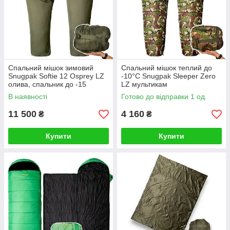
Спальний мішок зимовий
Спальний мішок теплий до
Snugpak Softie 12 Osprey LZ
-10°C Snugpak Sleeper Zero
олива, спальник до -15
LZ мультикам
В наявності
Готово до відправки 1 од.
11 500
4 160
₴
₴
Купити
Купити