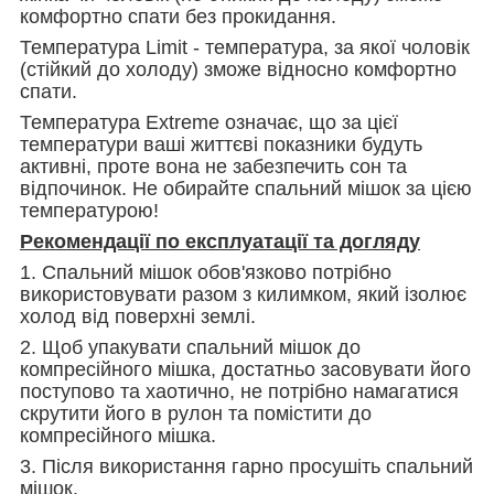
комфортно спати без прокидання.
Температура Limit - температура, за якої чоловік
(стійкий до холоду) зможе відносно комфортно
спати.
Температура Extreme означає, що за цієї
температури ваші життєві показники будуть
активні, проте вона не забезпечить сон та
відпочинок. Не обирайте спальний мішок за цією
температурою!
Рекомендації по експлуатації та догляду
1. Спальний мішок обов'язково потрібно
використовувати разом з килимком, який ізолює
холод від поверхні землі.
2. Щоб упакувати спальний мішок до
компресійного мішка, достатньо засовувати його
поступово та хаотично, не потрібно намагатися
скрутити його в рулон та помістити до
компресійного мішка.
3. Після використання гарно просушіть спальний
мішок.