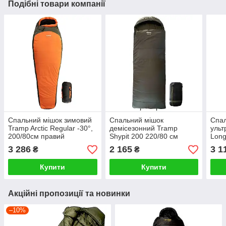
Подібні товари компанії
Спальний мішок зимовий
Спальний мішок
Спал
Tramp Arctic Regular -30°,
демісезонний Tramp
ульт
200/80см правий
Shypit 200 220/80 см
Long
правий, олива
пра
3 286
2 165
3 1
₴
₴
Купити
Купити
Акційні пропозиції та новинки
–10%