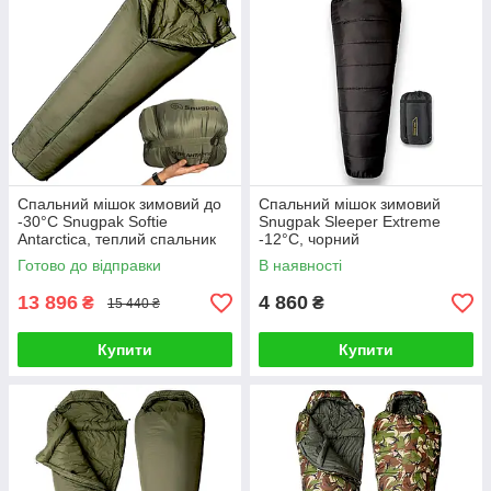
Cпальний мішок зимовий до
Спальний мішок зимовий
-30°C Snugpak Softie
Snugpak Sleeper Extreme
Antarctica, теплий спальник
-12°C, чорний
кокон, олива
Готово до відправки
В наявності
13 896
4 860
₴
₴
15 440 ₴
Купити
Купити