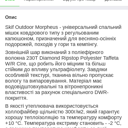
Опис
Skif Outdoor Morpheus - універсальний спальний
мішок ковдрового типу з регульованим
капюшоном, призначений для весняно-осінніх
подорожей, походів у гори та кемпінгу.
Зовнішній шар виконаний з поліефірного
волокна 230T Diamond Ripstop Polyester Taffeta
W/R Cire, що робить його міцним та більш
стійким до впливу ультрафіолету. Завдяки
особливій текстурі, тканина вільно пропускає
вологу та випаровування. Матеріал має
водовідштовхувальні та вітронепроникні
властивості за рахунок спеціального DWR-
покриття.
В якості утеплювача використовується
холлофайбер щільністю 300г/м2, який гарантує
хорошу теплоізоляцію та температуру комфорту
+10 °С. Температура екстриму становить - -2 °С,