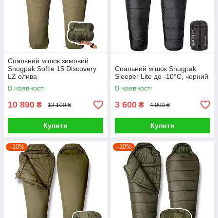
Спальний мішок зимовий
Snugpak Softie 15 Discovery
Спальний мішок Snugpak
LZ олива
Sleeper Lite до -10°С, чорний
В наявності
В наявності
10 890
3 600
₴
₴
12 100 ₴
4 000 ₴
Купити
Купити
–10%
–10%