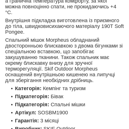
а гранична температура комфорту, за якої
можна повноцінно спати, не прокидаючись +4
°С.
Внутрішня підкладка виготовлена із приємного
до тіла, швидковисихаючого матеріалу 190T Soft
Pongee.
Спальний мішок Morpheus обладнаний
двосторонньою блискавкою з двома бігунками зі
спеціальною вставкою, що запобігає
закушуванню тканини. Також спальник має
окрему блискавку внизу для зручної
терморегуляції. Skif Outdoor Morpheus
оснащений внутрішньою кишенею на липучці
для зберігання необхідних дрібниць.
Категорія:
Кемпінг та туризм
Підкатегорія:
Бівак
Підкатегорія:
Спальні мішки
Артікул:
SOSBM1900
Гарантія:
3 місяці
Виробник:
SKIF Outdoor