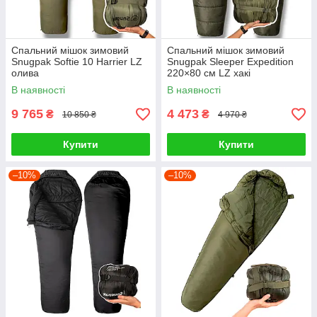
Спальний мішок зимовий
Спальний мішок зимовий
Snugpak Softie 10 Harrier LZ
Snugpak Sleeper Expedition
олива
220×80 см LZ хакі
В наявності
В наявності
9 765
4 473
₴
₴
10 850 ₴
4 970 ₴
Купити
Купити
–10%
–10%