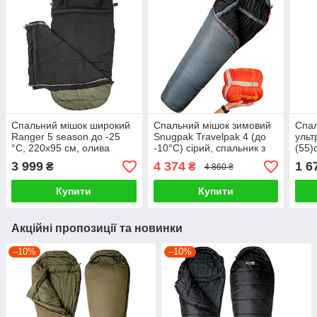
Спальний мішок широкий
Спальний мішок зимовий
Спал
Ranger 5 season до -25
Snugpak Travelpak 4 (до
ульт
°C, 220х95 см, олива
-10°С) сірий, спальник з
(55)
москітною сіткою
3 999
4 374
1 6
₴
₴
4 860 ₴
Купити
Купити
Акційні пропозиції та новинки
–10%
–10%