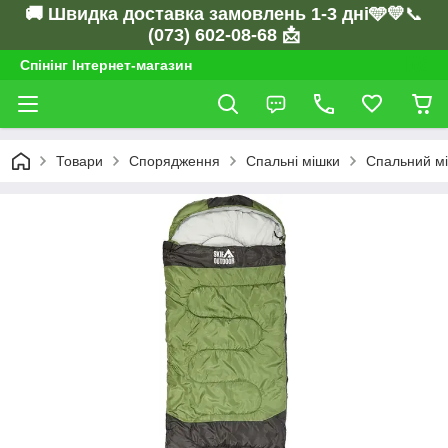
🚚 Швидка доставка замовлень 1-3 дні🩵💛
📞
(073) 602-08-68 📩
Спінінг Інтернет-магазин
Товари
Спорядження
Спальні мішки
Спальний мі