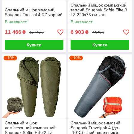
Спальний мішок компактний
Спальний мішок зимовий
теплий Snugpak Softie Elite 3
Snugpak Tactical 4 RZ чорний
LZ 220х75 см хакі
В наявності
В наявності
11 466
6 903
₴
₴
12 740 ₴
7 670 ₴
Купити
Купити
–10%
–10%
Спальний мішок
Спальний мішок зимовий
демісезонний компактний
Snugpak Travelpak 4 (до
Snugpak Softie Elite 2 LZ
-10°С) сірий, спальник з