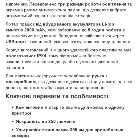
відпочинку. Передбачено
три режими роботи освітлення
та
окремий режим антимоскітної лампи, що дозволяє вибрати
оптимальний варіант залежно від ситуації.
Ліхтар працює від
вбудованого акумулятора Li-Ion
ємністю 2000 mAh
, який забезпечує до
8 годин роботи
в
режимі захисту від комах. Заряджання здійснюється через
USB-порт
, захищений гумовою заглушкою від пилу та вологи.
Корпус виготовлений із міцного ударостійкого пластику та має
вологозахист IPX4
, тому ліхтар можна безпечно
використовувати під час дощу або в умовах підвищеної
вологості.
Для максимальної зручності передбачена
ручка з
мінікарабіном
, яка дозволяє підвісити ліхтар у наметі, на гілці
дерева, під тентом або закріпити на спорядженні.
Ключові переваги та особливості
Кемпінговий ліхтар та пастка для комах в одному
пристрої
Яскравість до 250 люменів
Ультрафіолетова лампа 395 нм для приваблення
комарів