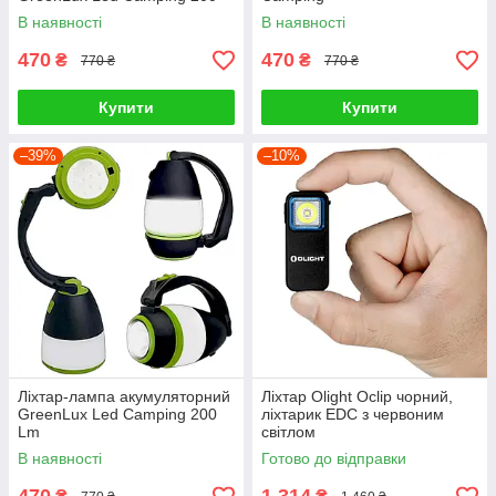
Lm
В наявності
В наявності
470
470
₴
₴
770 ₴
770 ₴
Купити
Купити
–39%
–10%
Ліхтар-лампа акумуляторний
Ліхтар Olight Oclip чорний,
GreenLux Led Camping 200
ліхтарик EDC з червоним
Lm
світлом
В наявності
Готово до відправки