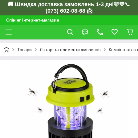
🚚 Швидка доставка замовлень 1-3 дні🩵💛
📞
(073) 602-08-68 📩
Спінінг Інтернет-магазин
Товари
Ліхтарі та елементи живлення
Кемпінгові ліх