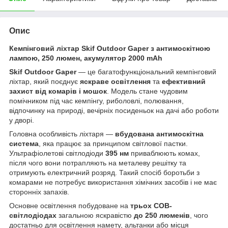
Опис
Кемпінговий ліхтар Skif Outdoor Gaper з антимоскітною
лампою, 250 люмен, акумулятор 2000 mAh
Skif Outdoor Gaper
— це багатофункціональний кемпінговий
ліхтар, який поєднує
яскраве освітлення
та
ефективний
захист від комарів і мошок
. Модель стане чудовим
помічником під час кемпінгу, риболовлі, полювання,
відпочинку на природі, вечірніх посиденьок на дачі або роботи
у дворі.
Головна особливість ліхтаря —
вбудована антимоскітна
система
, яка працює за принципом світлової пастки.
Ультрафіолетові світлодіоди
395 нм
приваблюють комах,
після чого вони потрапляють на металеву решітку та
отримують електричний розряд. Такий спосіб боротьби з
комарами не потребує використання хімічних засобів і не має
сторонніх запахів.
Основне освітлення побудоване на
трьох COB-
світлодіодах
загальною яскравістю
до 250 люменів
, чого
достатньо для освітлення намету, альтанки або місця