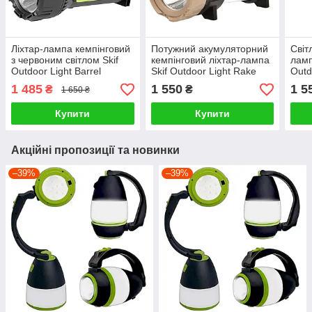
Ліхтар-лампа кемпінговий
Потужний акумуляторний
Світ
з червоним світлом Skif
кемпінговий ліхтар-лампа
ламп
Outdoor Light Barrel
Skif Outdoor Light Rake
Outd
ручн
1 485
1 550
1 5
₴
₴
1 650 ₴
Купити
Купити
Акційні пропозиції та новинки
–39%
–39%