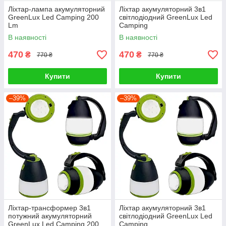
Ліхтар-лампа акумуляторний
Ліхтар акумуляторний 3в1
GreenLux Led Camping 200
світлодіодний GreenLux Led
Lm
Camping
В наявності
В наявності
470
470
₴
₴
770 ₴
770 ₴
Купити
Купити
–39%
–39%
Ліхтар-трансформер 3в1
Ліхтар акумуляторний 3в1
потужний акумуляторний
світлодіодний GreenLux Led
GreenLux Led Camping 200
Camping