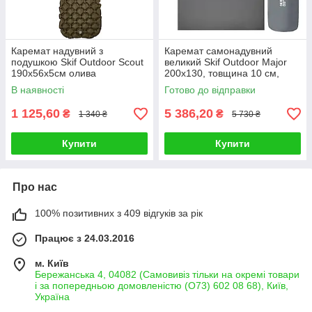
Каремат надувний з
Каремат самонадувний
подушкою Skif Outdoor Scout
великий Skif Outdoor Major
190x56x5см олива
200x130, товщина 10 см,
сірий
В наявності
Готово до відправки
1 125,60
5 386,20
₴
₴
1 340 ₴
5 730 ₴
Купити
Купити
Про нас
100% позитивних з 409 відгуків за рік
Працює з 24.03.2016
м. Київ
Бережанська 4, 04082 (Самовивіз тільки на окремі товари
і за попередньою домовленістю (О73) 602 08 68), Київ,
Україна