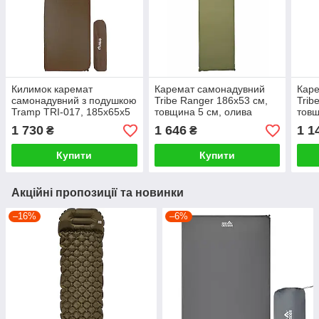
Килимок каремат
Каремат самонадувний
Кар
самонадувний з подушкою
Tribe Ranger 186х53 см,
Trib
Tramp TRI-017, 185х65х5
товщина 5 см, олива
товщ
см
1 730
1 646
1 1
₴
₴
Купити
Купити
Акційні пропозиції та новинки
–16%
–6%