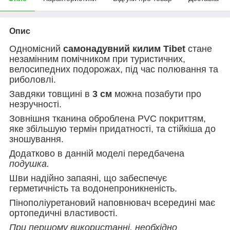
Опис
Одномісний
самонадувний килим Tibet
стане
незамінним помічником при туристичних,
велосипедних подорожах, під час полювання та
риболовлі.
Завдяки товщині в
3 см
можна позабути про
незручності.
Зовнішня тканина оброблена PVC покриттям,
яке збільшую термін придатності, та стійкіша до
зношування.
Додатково в данній моделі передбачена
подушка.
Шви надійно запаяні, що забеспечує
герметичність та водонепроникненість.
Пінополіуретановий наповнювач всередині має
ортопедичні властивості.
При першому використанні, необхідно