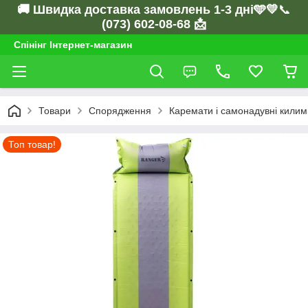
🚚 Швидка доставка замовлень 1-3 дні🩵💛
📞
(073) 602-08-68 📩
Спінінг Інтернет-магазин
Товари
Спорядження
Каремати і самонадувні килим
Топ товар!