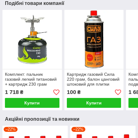
Подібні товари компанії
Комплект: пальник
Картридж газовий Сила
Комп
газовий легкий титановий
220 грам, балон цанговий
паль
+ картридж 230 грам
штоковий для плитки
подв
карт
1 718
100
1 6
₴
₴
Купити
Купити
Акційні пропозиції та новинки
–22%
–22%