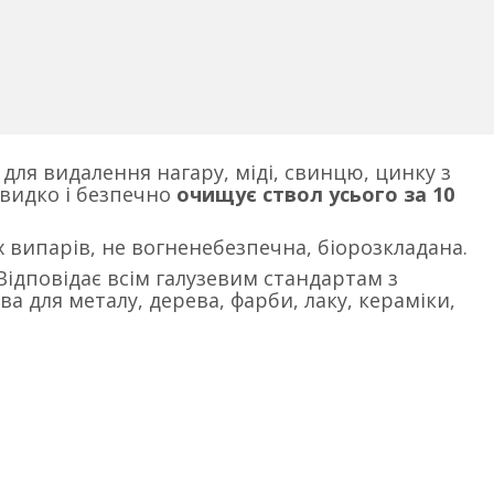
для видалення нагару, міді, свинцю, цинку з
видко і безпечно
очищує ствол усього за 10
их випарів, не вогненебезпечна, біорозкладана.
ідповідає всім галузевим стандартам з
ва для металу, дерева, фарби, лаку, кераміки,