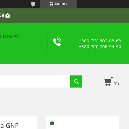
Кошик
68 📩
Я ТОВАРУ
+380 (73) 602-08-68
+380 (95) 706-94-90
ла GNP