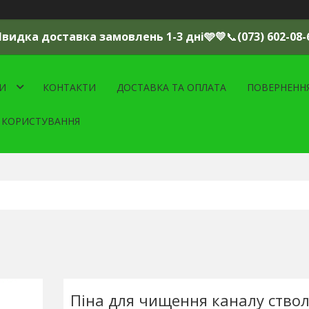
Швидка доставка замовлень 1-3 дні🩵💛
📞
(073) 602-08-
И
КОНТАКТИ
ДОСТАВКА ТА ОПЛАТА
ПОВЕРНЕНН
 КОРИСТУВАННЯ
Піна для чищення каналу ство