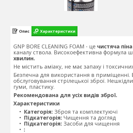
Опис
Характеристики
GNP BORE CLEANING FOAM - це
чистяча піна
каналу ствола. Високоефективна формула ш
хвилин.
Не містить аміаку, не має запаху і токсичн
Безпечна для використання в приміщенні. В
обслуговування стрілецької зброї. Нешкідли
гуми, пластику.
Рекомендована для усіх видів зброї.
Характеристики
Категорія:
Зброя та комплектуючі
Підкатегорія:
Чищення та догляд
Підкатегорія:
Засоби для чищення
: