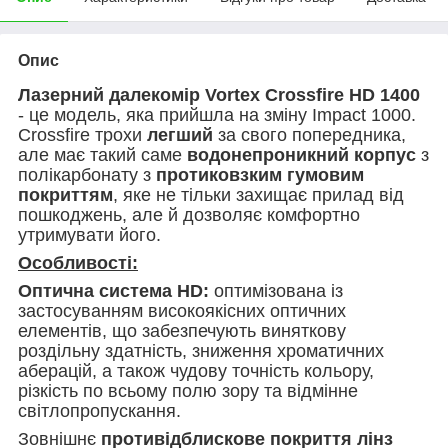
Опис
Лазерний далекомір Vortex Crossfire HD 1400
- це модель, яка прийшла на зміну Impact 1000.
Crossfire трохи
легший
за свого попередника,
але має такий саме
водонепроникний корпус
з
полікарбонату з
протиковзким гумовим
покриттям
, яке не тільки захищає прилад від
пошкоджень, але й дозволяє комфортно
утримувати його.
Особливості:
Оптична система HD:
оптимізована із
застосуванням високоякісних оптичних
елементів, що забезпечують виняткову
роздільну здатність, зниження хроматичних
аберацій, а також чудову точність кольору,
різкість по всьому полю зору та відмінне
світлопропускання.
Зовнішнє
противідблискове покриття лінз