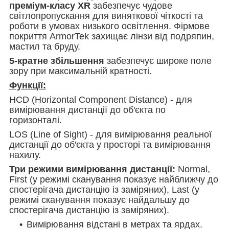
преміум-класу XR
забезпечує чудове
світлопропускання для виняткової чіткості та
роботи в умовах низького освітлення. Фірмове
покриття ArmorTek захищає лінзи від подряпин,
мастил та бруду.
5-кратне збільшення
забезпечує широке поле
зору при максимальній кратності.
Функції:
HCD (Horizontal Component Distance) - для
вимірювання дистанції до об'єкта по
горизонталі.
LOS (Line of Sight) - для вимірювання реальної
дистанції до об'єкта у просторі та вимірювання
нахилу.
Три режими вимірювання дистанції:
Normal,
First (у режимі сканування показує найближчу до
спостерігача дистанцію із заміряних), Last (у
режимі сканування показує найдальшу до
спостерігача дистанцію із заміряних).
Вимірювання відстані в метрах та ярдах.