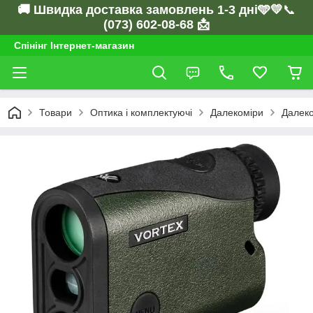
🚚 Швидка доставка замовлень 1-3 дні🩵💛
📞
(073) 602-08-68 📩
Спінінг Інтернет-магазин
Товари
Оптика і комплектуючі
Далекоміри
Далеко