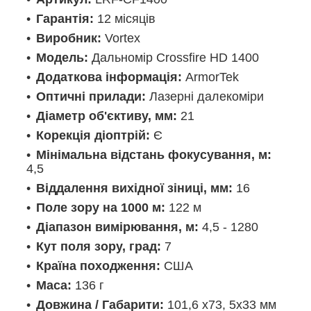
Гарантія:
12 місяців
Виробник:
Vortex
Модель:
Дальномір Crossfire HD 1400
Додаткова інформація:
ArmorTek
Оптичні прилади:
Лазерні далекоміри
Діаметр об'єктиву, мм:
21
Корекція діоптрій:
Є
Мінімальна відстань фокусування, м:
4,5
Віддалення вихідної зіниці, мм:
16
Поле зору на 1000 м:
122 м
Діапазон вимірювання, м:
4,5 - 1280
Кут поля зору, град:
7
Країна походження:
США
Маса:
136 г
Довжина / Габарити:
101,6 х73, 5х33 мм