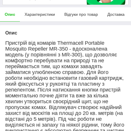
Опис
Характеристики
Відгуки про товар
Доставка
Опис
Пристрій від комарів Thermacell Portable
Mosquito Repeller MR-350 - вдосконалена
модель (у порівнянні з MR-300), що дозволяє
комфортно перебувати на природі та не
переймається тим, що комахи завадять
займатися улюбленою справою. Для його
роботи необхідно встановити газовий картридж,
який фіксується у рукоятці та пластину з
репелентом. Після натискання кнопки пристрій
моментально почне діяти та вже за кілька
хвилин утвориться своєрідний щит, що не
пропускає комах. Відлякувач створює надійний
захист від москітів на площі до 20 кв. метрів (на
відстані до 5 метрів). Під час роботи не
виділяється ні запаху та ніякої рідини, тому його
використання є абсолютно безпечним та чистим.