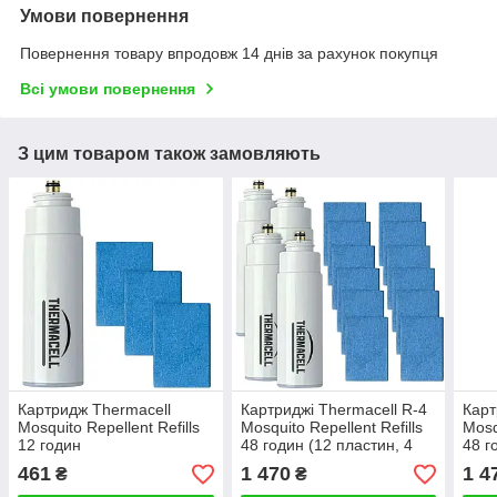
Умови повернення
Повернення товару впродовж 14 днів за рахунок покупця
Всі умови повернення
З цим товаром також замовляють
Картридж Thermacell
Картриджі Thermacell R-4
Карт
Mosquito Repellent Refills
Mosquito Repellent Refills
Mosq
12 годин
48 годин (12 пластин, 4
48 г
балона)
бало
461
1 470
1 4
₴
₴