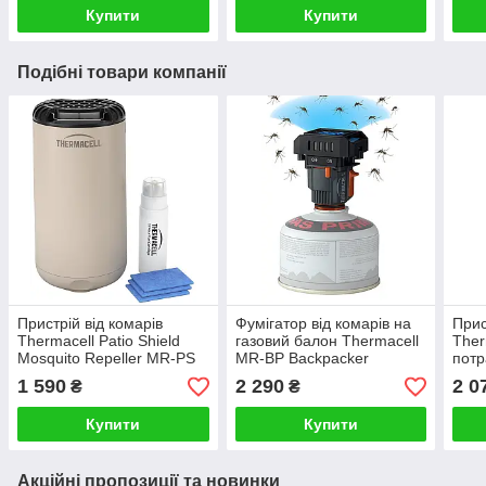
Купити
Купити
Подібні товари компанії
Пристрій від комарів
Фумігатор від комарів на
Прис
Thermacell Patio Shield
газовий балон Thermacell
Ther
Mosquito Repeller MR-PS
MR-BP Backpacker
потр
бежевий
фумі
1 590
2 290
2 0
₴
₴
Купити
Купити
Акційні пропозиції та новинки