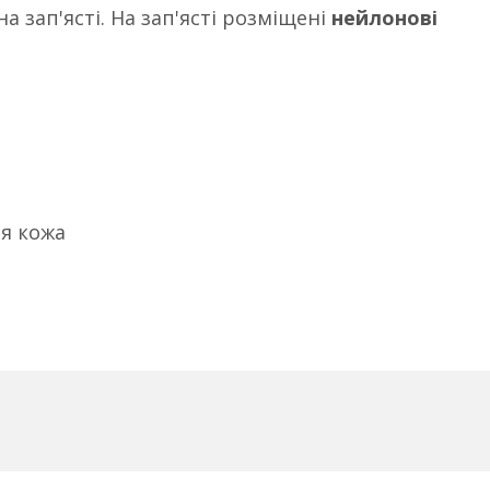
на зап'ясті. На зап'ясті розміщені
нейлонові
ая кожа