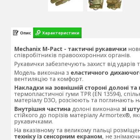
Опис
Характеристики
Mechanix M-Pact - тактичні рукавички
нов
співробітників правоохоронних органів.
Рукавички забезпечують захист від ударів 
Модель виконана з
еластичного дихаючог
вентиляцію та комфорт.
Накладки на зовнішній стороні долоні та 
термопластичної гуми TPR (EN 13594), спіл
матеріалу D3O, розсіюють та поглинають н
Внутрішня частина
долоні виконана
зі шт
стійкого до порізів матеріалу Armortex®, я
рукавичками.
На вказівному та великому пальці розміще
техніку із сенсорним екраном
, не знімаюч