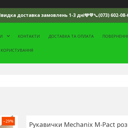
Швидка доставка замовлень 1-3 дні🩵💛
📞
(073) 602-08-
И
КОНТАКТИ
ДОСТАВКА ТА ОПЛАТА
ПОВЕРНЕНН
 КОРИСТУВАННЯ
–29%
Рукавички Mechanix M-Pact роз