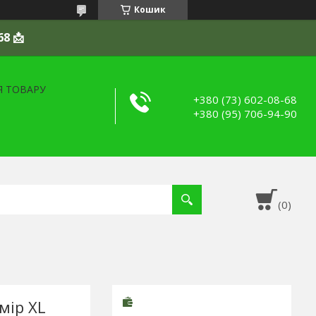
Кошик
68 📩
Я ТОВАРУ
+380 (73) 602-08-68
+380 (95) 706-94-90
мір XL