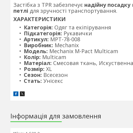
Застібка з TPR забезпечує
надійну посадку
петлі
для зручності транспортування.
ХАРАКТЕРИСТИКИ
Категорія:
Одяг та екіпірування
Підкатегорія:
Рукавички
Артикул:
MPT-78-008
Виробник:
Mechanix
Модель:
Mechanix M-Pact Multicam
Колір:
Multicam
Матеріал:
Смесовая ткань, Искуственн
Розмір:
XL
Сезон:
Всесезон
Стать:
Унісекс
Інформація для замовлення