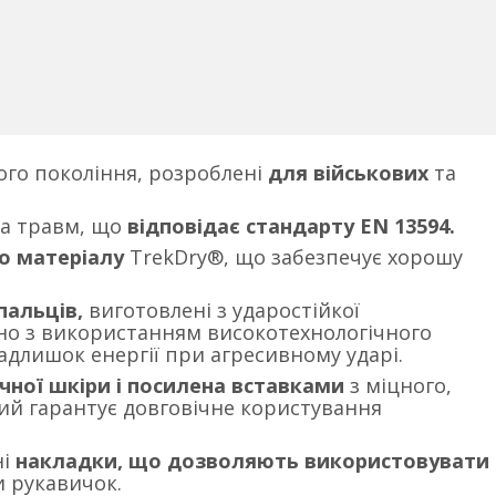
ого покоління, розроблені
для військових
та
та травм, що
відповідає стандарту EN 13594.
о матеріалу
TrekDry®, що забезпечує хорошу
пальців,
виготовлені з ударостійкої
ьно з використанням високотехнологічного
адлишок енергії при агресивному ударі.
учної шкіри і посилена вставками
з міцного,
кий гарантує довговічне користування
ні
накладки, що дозволяють використовувати
и рукавичок.