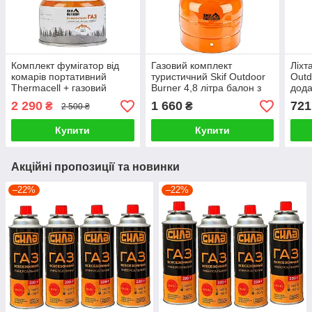
Комплект фумігатор від
Газовий комплект
Ліхт
комарів портативний
туристичний Skif Outdoor
Outd
Thermacell + газовий
Burner 4,8 літра балон з
дода
балон 230г + 3 пластини
пальником
світ
2 290
1 660
721
₴
₴
2 500 ₴
Купити
Купити
Акційні пропозиції та новинки
–22%
–22%