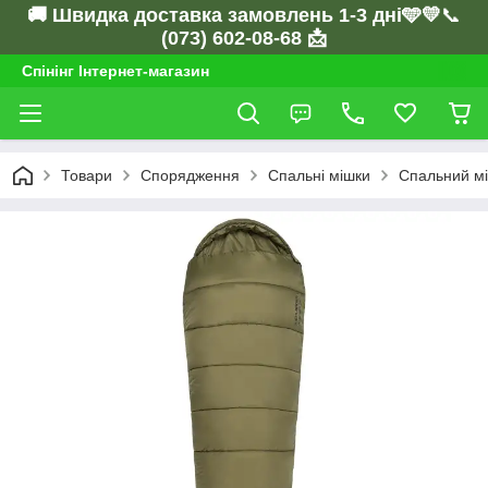
🚚 Швидка доставка замовлень 1-3 дні🩵💛
📞
(073) 602-08-68 📩
Спінінг Інтернет-магазин
Товари
Спорядження
Спальні мішки
Спальний мі