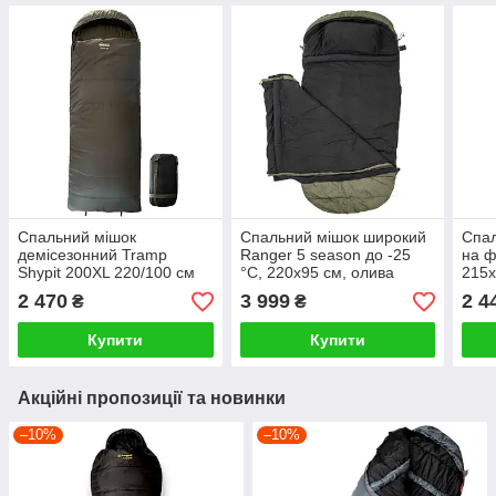
Спальний мішок
Спальний мішок широкий
Спал
демісезонний Tramp
Ranger 5 season до -25
на ф
Shypit 200XL 220/100 см
°C, 220х95 см, олива
215х
лівий, олива
2 470
3 999
2 4
₴
₴
Купити
Купити
Акційні пропозиції та новинки
–10%
–10%