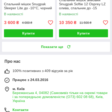
Спальний мішок зимовий
Спальний мішок Snugpak
Snugpak Softie 12 Osprey LZ
Sleeper Lite до -10°С, чорний
олива, спальник до -15
В наявності
В наявності
3 600
10 350
₴
₴
4 000 ₴
11 500 ₴
Купити
Купити
Показати ще
Про нас
100% позитивних з 409 відгуків за рік
Працює з 24.03.2016
м. Київ
Бережанська 4, 04082 (Самовивіз тільки на окремі товари
і за попередньою домовленістю (О73) 602 08 68), Київ,
Україна
Контакти