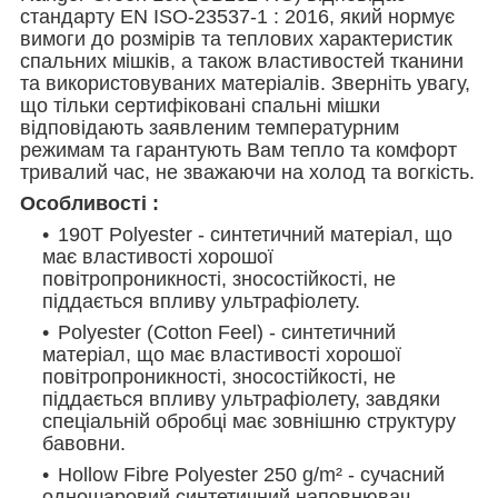
стандарту EN ISO-23537-1 : 2016, який нормує
вимоги до розмірів та теплових характеристик
спальних мішків, а також властивостей тканини
та використовуваних матеріалів. Зверніть увагу,
що тільки сертифіковані спальні мішки
відповідають заявленим температурним
режимам та гарантують Вам тепло та комфорт
тривалий час, не зважаючи на холод та вогкість.
Особливості :
190T Polyester - синтетичний матеріал, що
має властивості хорошої
повітропроникності, зносостійкості, не
піддається впливу ультрафіолету.
Polyester (Cotton Feel) - синтетичний
матеріал, що має властивості хорошої
повітропроникності, зносостійкості, не
піддається впливу ультрафіолету, завдяки
спеціальній обробці має зовнішню структуру
бавовни.
Hollow Fibre Polyester 250 g/m² - сучасний
одношаровий синтетичний наповнювач