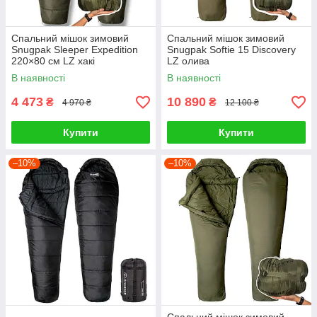
Спальний мішок зимовий
Спальний мішок зимовий
Snugpak Sleeper Expedition
Snugpak Softie 15 Discovery
220×80 см LZ хакі
LZ олива
В наявності
В наявності
4 473
10 890
₴
₴
4 970 ₴
12 100 ₴
Купити
Купити
–10%
–10%