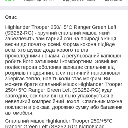
Опис
Highlander Trooper 250/+5°C Ranger Green Left
(SB252-RG) - зручний спальний мішок, який
забезпечить вам гарний сон на природі з кінця
весни до початку осені. Форма кокона підійде
всім, хто шукає додаткового тепла
прохолодними ночами, а регульований капюшон
робить його затишним і комфортним. Зовнішня
поліестерова оболонка захищає спальник від
розривів і подряпин, а синтетичний наповнювач
зберігає тепло, навіть коли стає мокрим. Ви
можете брати спальний мішок Highlander Trooper
250/+5°C Ranger Green Left (SB252-RG) куди
завгодно, оскільки він щільно упаковується в
невеликий компресійний чохол. Спальник можна
покласти в рюкзак, дорожню сумку або багажник
автомобіля.
Спальний мішок Highlander Trooper 250/+5°C
Ranger Green Left (SB252-RG) відповідає