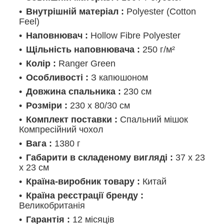
Внутрішній матеріал :
Polyester (Cotton
Feel)
Наповнювач :
Hollow Fibre Polyester
Щільність наповнювача :
250 г/м²
Колір :
Ranger Green
Особливості :
З капюшоном
Довжина спальника :
230 см
Розміри :
230 x 80/30 см
Комплект поставки :
Спальний мішок
Компресійний чохол
Вага :
1380 г
Габарити в складеному вигляді :
37 х 23
х 23 см
Країна-виробник товару :
Китай
Країна реєстрації бренду :
Великобританія
Гарантія :
12 місяців