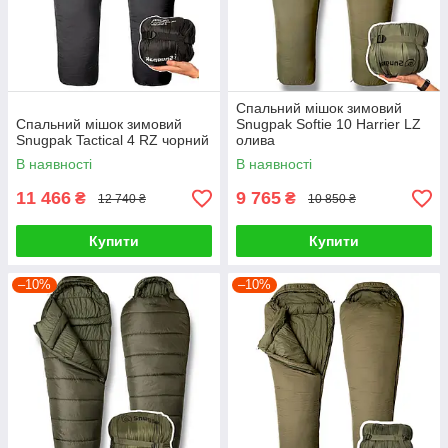
Спальний мішок зимовий
Спальний мішок зимовий
Snugpak Softie 10 Harrier LZ
Snugpak Tactical 4 RZ чорний
олива
В наявності
В наявності
11 466
9 765
₴
₴
12 740 ₴
10 850 ₴
Купити
Купити
–10%
–10%