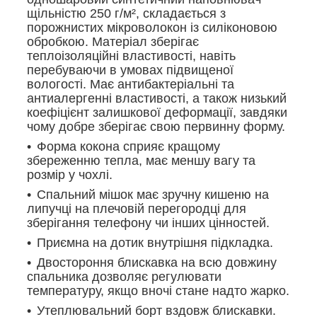
щільністю 250 г/м², складається з
порожнистих мікроволокон із силіконовою
обробкою. Матеріал зберігає
теплоізоляційні властивості, навіть
перебуваючи в умовах підвищеної
вологості. Має антибактеріальні та
антиалергенні властивості, а також низький
коефіцієнт залишкової деформації, завдяки
чому добре зберігає свою первинну форму.
Форма кокона сприяє кращому
збереженню тепла, має меншу вагу та
розмір у чохлі.
Спальний мішок має зручну кишеню на
липучці на плечовій перегородці для
зберігання телефону чи інших цінностей.
Приємна на дотик внутрішня підкладка.
Двостороння блискавка на всю довжину
спальника дозволяє регулювати
температуру, якщо вночі стане надто жарко.
Утеплювальний борт вздовж блискавки.