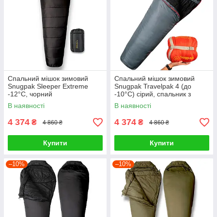
Спальний мішок зимовий
Спальний мішок зимовий
Snugpak Sleeper Extreme
Snugpak Travelpak 4 (до
-12°C, чорний
-10°С) сірий, спальник з
москітною сіткою
В наявності
В наявності
4 374
4 374
₴
₴
4 860 ₴
4 860 ₴
Купити
Купити
–10%
–10%