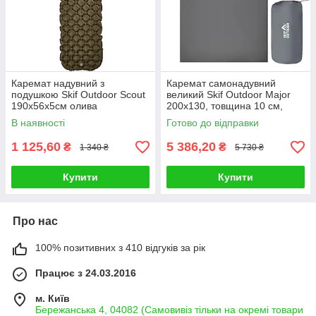
Каремат надувний з
Каремат самонадувний
подушкою Skif Outdoor Scout
великий Skif Outdoor Major
190x56x5см олива
200x130, товщина 10 см,
сірий
В наявності
Готово до відправки
1 125,60
5 386,20
₴
₴
1 340 ₴
5 730 ₴
Купити
Купити
Про нас
100% позитивних з 410 відгуків за рік
Працює з 24.03.2016
м. Київ
Бережанська 4, 04082 (Самовивіз тільки на окремі товари