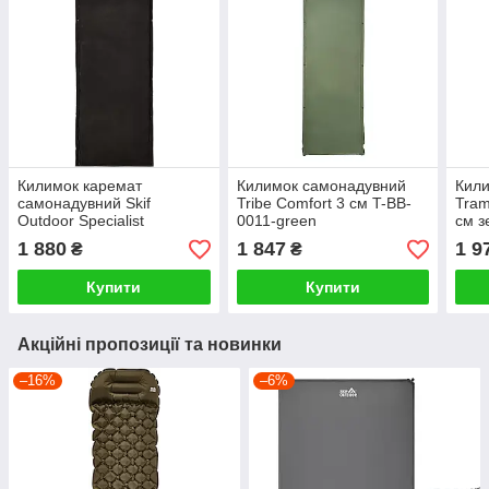
Килимок каремат
Килимок самонадувний
Кил
самонадувний Skif
Tribe Comfort 3 см T-BB-
Tram
Outdoor Specialist
0011-green
см з
195x58x5 см чорний
1 880
1 847
1 9
₴
₴
Купити
Купити
Акційні пропозиції та новинки
–16%
–6%