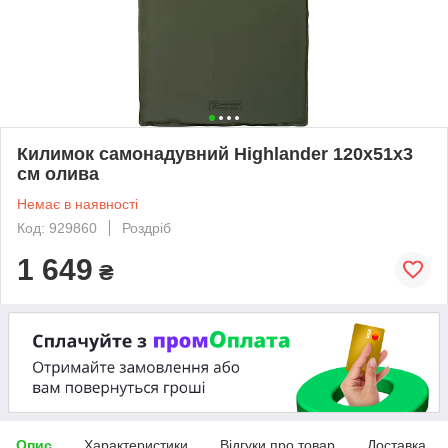
Килимок самонадувний Highlander 120x51x3
см олива
Немає в наявності
Код: 929860
Роздріб
1 649
₴
Опис
Характеристики
Відгуки про товар
Доставка