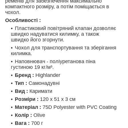
ременів для забезпечення максимально
компактного розміру, а потім поміщається в
чохол.
Особливості :
Пластиковий повітряний клапан дозволяє
швидко надуватися килимку, а також
швидко його згорнути.
Чохол для транспортування та зберігання
килимка.
Наповнювач - поліуретанова піна
густиною 19 кг/м³.
Бренд :
Highlander
Тип :
Самонадувні
Вид :
Каримати
Розміри :
120 x 51 x 3 см
Матеріал :
75D Polyester with PVC Сoating
Колір :
Olive
Вага :
700 г