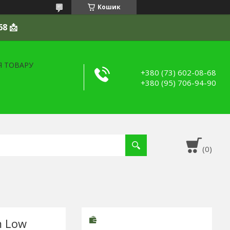
Кошик
68 📩
Я ТОВАРУ
+380 (73) 602-08-68
+380 (95) 706-94-90
m Low