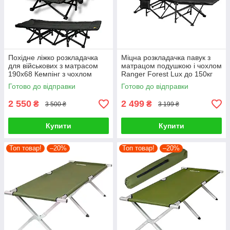
Похідне ліжко розкладачка
Міцна розкладачка павук з
для військових з матрасом
матрацом подушкою і чохлом
190x68 Кемпінг з чохлом
Ranger Forest Lux до 150кг
Готово до відправки
Готово до відправки
2 550
2 499
₴
₴
3 500 ₴
3 199 ₴
Купити
Купити
Топ товар!
–20%
Топ товар!
–20%