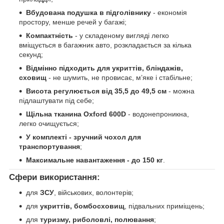
Вбудована подушка в підголівнику
- економія
простору, менше речей у багажі;
Компактність
- у складеному вигляді легко
вміщується в багажник авто, розкладається за кілька
секунд;
Відмінно підходить для укриттів, бліндажів,
сховищ
- не шумить, не провисає, м’яке і стабільне;
Висота регулюється від 35,5 до 49,5 см
- можна
підлаштувати під себе;
Щільна тканина Oxford 600D
- водонепроникна,
легко очищується;
У комплекті - зручний чохол для
транспортування
;
Максимальне навантаження - до 150 кг
.
Сфери використання:
для
ЗСУ
, військових, волонтерів;
для
укриттів, бомбосховищ
, підвальних приміщень;
для
туризму, риболовлі, полювання
;