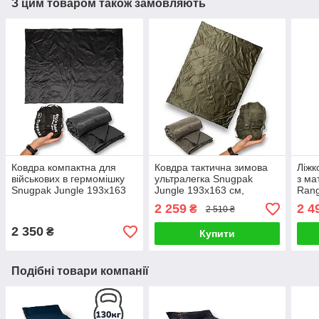
З цим товаром також замовляють
Ковдра компактна для
Ковдра тактична зимова
Ліжк
військових в гермомішку
ультралегка Snugpak
з ма
Snugpak Jungle 193x163
Jungle 193x163 см,
Rang
см, чорний
оливковий
розк
2 259
2 4
₴
2 510 ₴
чох
2 350
₴
Купити
Подібні товари компанії