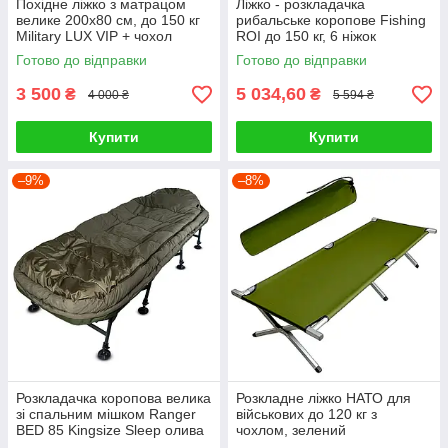
Похідне ліжко з матрацом
Ліжко - розкладачка
велике 200x80 см, до 150 кг
рибальське коропове Fishing
Military LUX VIP + чохол
ROI до 150 кг, 6 ніжок
Готово до відправки
Готово до відправки
3 500
5 034,60
₴
₴
4 000 ₴
5 594 ₴
Купити
Купити
–9%
–8%
Розкладачка коропова велика
Розкладне ліжко НАТО для
зі спальним мішком Ranger
військових до 120 кг з
BED 85 Kingsize Sleep олива
чохлом, зелений