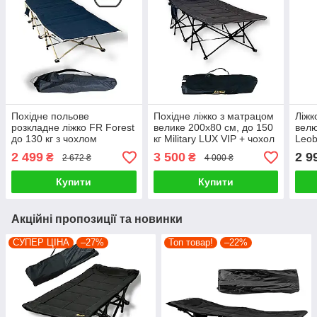
Похідне польове
Похідне ліжко з матрацом
Ліжк
розкладне ліжко FR Forest
велике 200x80 см, до 150
вел
до 130 кг з чохлом
кг Military LUX VIP + чохол
Leob
кори
2 499
3 500
2 9
₴
₴
2 672 ₴
4 000 ₴
Купити
Купити
Акційні пропозиції та новинки
СУПЕР ЦІНА
–27%
Топ товар!
–22%