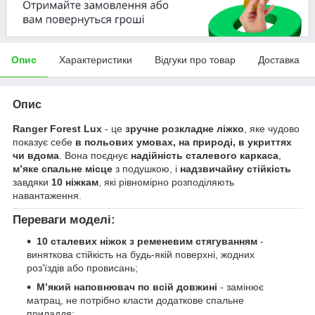
Опис
Характеристики
Відгуки про товар
Доставка
Опис
Ranger Forest Lux
- це
зручне розкладне ліжко
, яке чудово
показує себе
в польових умовах, на природі, в укриттях
чи вдома
. Вона поєднує
надійність сталевого каркаса
,
м’яке спальне місце
з подушкою, і
надзвичайну стійкість
завдяки
10 ніжкам
, які рівномірно розподіляють
навантаження.
Переваги моделі:
10 сталевих ніжок з ременевим стягуванням
-
виняткова стійкість на будь-якій поверхні, жодних
роз’їздів або провисань;
М’який наповнювач по всій довжині
- замінює
матрац, не потрібно класти додаткове спальне
приладдя;