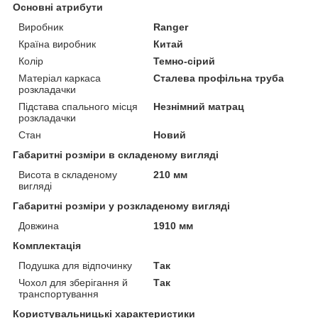
Основні атрибути
Виробник
Ranger
Країна виробник
Китай
Колір
Темно-сірий
Матеріал каркаса
Сталева профільна труба
розкладачки
Підстава спального місця
Незнімний матрац
розкладачки
Стан
Новий
Габаритні розміри в складеному вигляді
Висота в складеному
210 мм
вигляді
Габаритні розміри у розкладеному вигляді
Довжина
1910 мм
Комплектація
Подушка для відпочинку
Так
Чохол для зберігання й
Так
транспортування
Користувальницькі характеристики