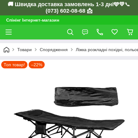
🚚 Швидка доставка замовлень 1-3 дні🩵💛
📞
(073) 602-08-68 📩
Спінінг Інтернет-магазин
Товари
Спорядження
Ліжка розкладні похідні, польо
Топ товар!
–22%