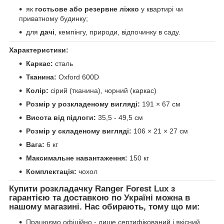
як
гостьове або резервне ліжко
у квартирі чи
приватному будинку;
для
дачі
, кемпінгу, природи, відпочинку в саду.
Характеристики:
Каркас:
сталь
Тканина:
Oxford 600D
Колір:
сірий (тканина), чорний (каркас)
Розмір у розкладеному вигляді:
191 × 67 см
Висота від підлоги:
35,5 - 49,5 см
Розмір у складеному вигляді:
106 × 21 × 27 см
Вага:
6 кг
Максимальне навантаження:
150 кг
Комплектація:
чохол
Купити розкладачку Ranger Forest Lux з
гарантією та доставкою по Україні можна в
нашому магазині. Нас обирають, тому що ми:
Працюємо офіційно - лише сертифікований і якісний