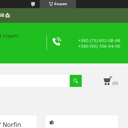
Кошик
68 📩
Я ТОВАРУ
+380 (73) 602-08-68
+380 (95) 706-94-90
 Norfin