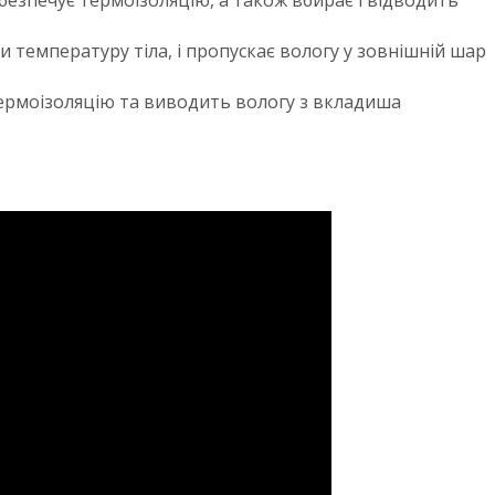
безпечує термоізоляцію, а також вбирає і відводить
 температуру тіла, і пропускає вологу у зовнішній шар
термоізоляцію та виводить вологу з вкладиша