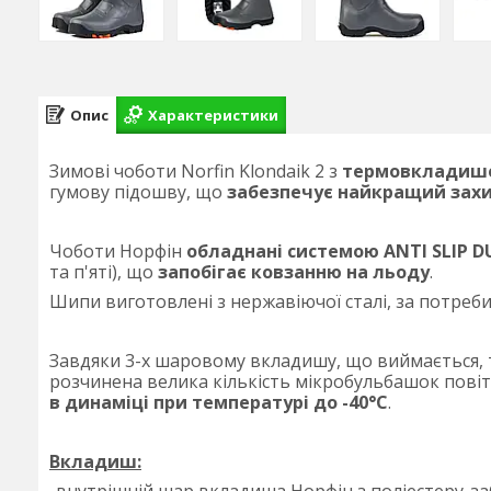
Опис
Характеристики
Зимові чоботи Norfin Klondaik 2 з
термовкладише
гумову підошву, що
забезпечує найкращий зах
Чоботи Норфін
обладнані системою ANTI SLIP 
та п'яті), що
запобігає ковзанню на льоду
.
Шипи виготовлені з нержавіючої сталі, за потреби
Завдяки 3-х шаровому вкладишу, що виймається, 
розчинена велика кількість мікробульбашок повітр
в динаміці при температурі до -40°С
.
Вкладиш: