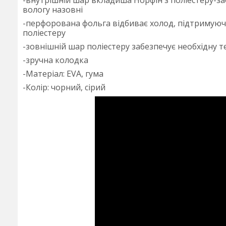
-внутрішній шар вкладиша Норфін з поліестеру-за
вологу назовні
-перфорована фольга відбиває холод, підтримуючи
поліестеру
-зовнішній шар поліестеру забезпечує необхідну 
-зручна колодка
-Матеріал: EVA, гума
-Колір: чорний, сірий