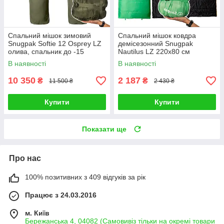
Спальний мішок зимовий
Спальний мішок ковдра
Snugpak Softie 12 Osprey LZ
демісезонний Snugpak
олива, спальник до -15
Nautilus LZ 220х80 см
зелений
В наявності
В наявності
10 350
2 187
₴
₴
11 500 ₴
2 430 ₴
Купити
Купити
Показати ще
Про нас
100% позитивних з 409 відгуків за рік
Працює з 24.03.2016
м. Київ
Бережанська 4, 04082 (Самовивіз тільки на окремі товари