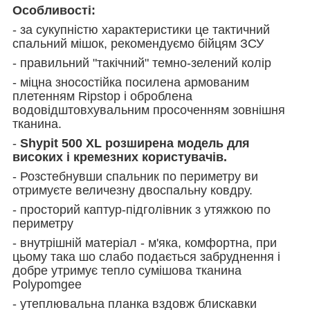
О
собливості:
- за сукупністю характеристики це тактичний
спальний мішок, рекомендуємо бійцям ЗСУ
- правильний "такічний" темно-зелений колір
- міцна зносостійка посилена армованим
плетенням Ripstop і оброблена
водовідштовхувальним просоченням зовнішня
тканина.
-
Shypit
5
00
XL розширена модель для
високих і кремезних користувачів.
- Розстебнувши спальник по периметру ви
отримуєте величезну двоспальну ковдру.
- просторий каптур-підголівник з утяжкою по
периметру
- внутрішній матеріал - м'яка, комфортна, при
цьому така шо слабо подається забруднення і
добре утримує тепло сумішова тканина
Polypomgee
- утеплювальна планка вздовж блискавки