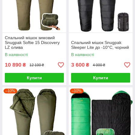
Спальний мішок зимовий
Snugpak Softie 15 Discovery
Спальний мішок Snugpak
LZ олива
Sleeper Lite до -10°С, чорний
В наявності
В наявності
10 890
3 600
₴
₴
12 100 ₴
4 000 ₴
Купити
Купити
–10%
–10%