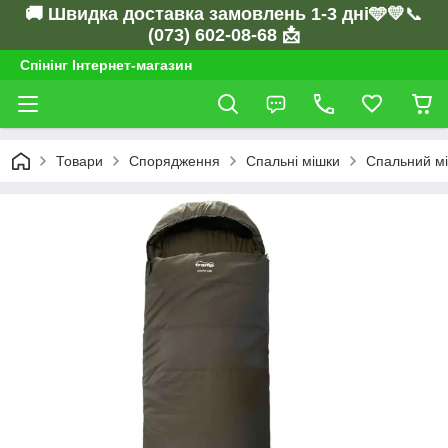
🚚 Швидка доставка замовлень 1-3 дні🩵💛
📞
(073) 602-08-68 📩
Спінінг Інтернет-магазин
Товари
Спорядження
Спальні мішки
Спальний мі