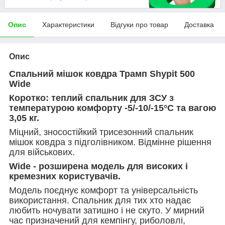
Опис
Характеристики
Відгуки про товар
Доставка
Опис
Спальний мішок ковдр
а Трамп
Shypit 500
Wide
Коротко: теплий спальник для ЗСУ з
температурою комфорту
-5/-10/-15°С
та вагою
3
,05
кг.
Міцний, зносостійкий трисезонний спальник
мішок ковдра з підголівником. Відмінне рішення
для військових.
Wide - розширена модель для високих і
кремезних користувачів.
Модель поєднує комфорт та універсальність
використання. Спальник для тих хто надає
любить ночувати затишно і не скуто. У мирний
час призначений для кемпінгу, риболовлі,