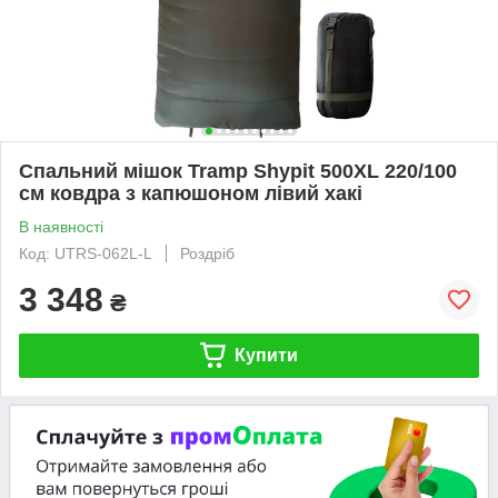
Спальний мішок Tramp Shypit 500XL 220/100
см ковдра з капюшоном лівий хакі
В наявності
Код: UTRS-062L-L
Роздріб
3 348
₴
Купити