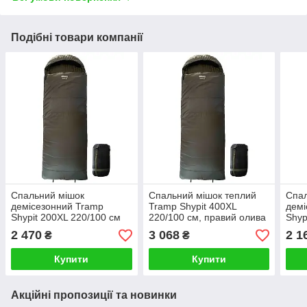
Подібні товари компанії
Спальний мішок
Спальний мішок теплий
Спал
демісезонний Tramp
Tramp Shypit 400XL
демі
Shypit 200XL 220/100 см
220/100 см, правий олива
Shyp
лівий, олива
прав
2 470
3 068
2 1
₴
₴
Купити
Купити
Акційні пропозиції та новинки