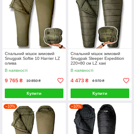
Спальний мішок зимовий
Спальний мішок зимовий
Snugpak Softie 10 Harrier LZ
Snugpak Sleeper Expedition
олива
220×80 см LZ хакі
В наявності
В наявності
9 765
4 473
₴
₴
10 850 ₴
4 970 ₴
Купити
Купити
–10%
–10%