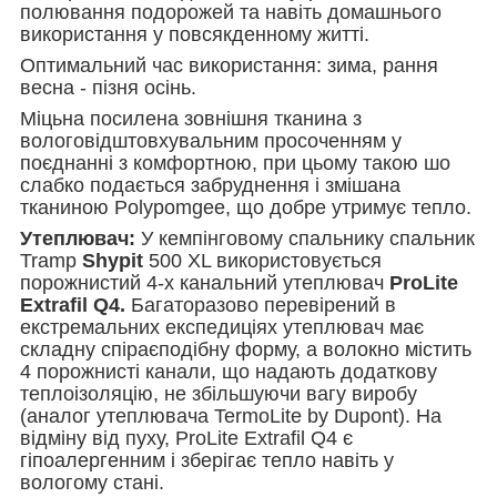
полювання подорожей та навіть домашнього
використання у повсякденному житті.
Оптимальний час використання: зима, рання
весна - пізня осінь.
Міцьна посилена зовнішня тканина з
вологовідштовхувальним просоченням у
поєднанні з комфортною, при цьому такою шо
слабко подається забруднення і змішана
тканиною Polypomgee, що добре утримує тепло.
Утеплювач:
У кемпінговому спальнику спальник
Tramp
Shypit
500 XL використовується
порожнистий 4-х канальний утеплювач
ProLite
Extrafil Q4.
Багаторазово перевірений в
екстремальних експедиціях утеплювач має
складну спіраєподібну форму, а волокно містить
4 порожнисті канали, що надають додаткову
теплоізоляцію, не збільшуючи вагу виробу
(аналог утеплювача TermoLite by Dupont). На
відміну від пуху, ProLite Extrafil Q4 є
гіпоалергенним і зберігає тепло навіть у
вологому стані.