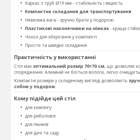
Каркас з труб Ø19 мм - стабільність і міцність
Компактне складання для транспортування
Невелика вага - зручно брати у подорожі
Пластикові наконечники на ніжках
- краща стійкі
Чохол для зберігання у комплекті
Просте та швидке складання
Практичність у використанні
Стіл має
оптимальний розмір 70×70 см
, що дозволяє к
спорядження. Алюміній не боїться вологи, легко очищуєть
Компактні розміри у складеному вигляді дозволяють
зруч
собою у подорож
.
Кому підійде цей стіл
для кемпінгу
для риболовлі
для пікніків
для дачі та саду