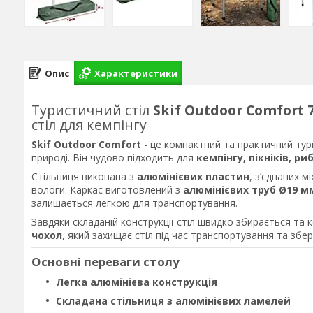
Опис
Характеристики
Туристичний стіл
Skif Outdoor Comfort 
стіл для кемпінгу
Skif Outdoor Comfort
- це компактний та практичний тур
природі. Він чудово підходить для
кемпінгу, пікніків, ри
Стільниця виконана з
алюмінієвих пластин
, з’єднаних м
вологи. Каркас виготовлений з
алюмінієвих труб Ø19 м
залишається легкою для транспортування.
Завдяки складаній конструкції стіл швидко збирається та
чохол
, який захищає стіл під час транспортування та збер
Основні переваги столу
Легка алюмінієва конструкція
Складана стільниця з алюмінієвих ламелей