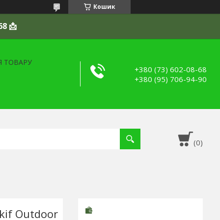
Кошик
68 📩
Я ТОВАРУ
+380 (73) 602-08-68
+380 (95) 706-94-90
kif Outdoor