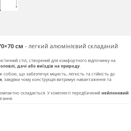
70×70 см
- легкий алюмінієвий складаний
истичний стіл, створений для комфортного відпочинку на
боловлі, дачі або виїздів на природу
.
іж собою, що забезпечує міцність, легкість та стійкість до
м
, завдяки чому конструкція витримує навантаження та
 компактно складається. У комплекті передбачений
нейлоновий
ігання.