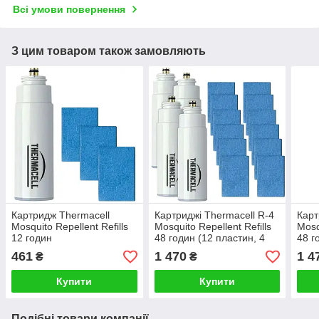
Всі умови повернення
З цим товаром також замовляють
Картридж Thermacell
Картриджі Thermacell R-4
Карт
Mosquito Repellent Refills
Mosquito Repellent Refills
Mosq
12 годин
48 годин (12 пластин, 4
48 г
балона)
бало
461
1 470
1 4
₴
₴
Купити
Купити
Подібні товари компанії