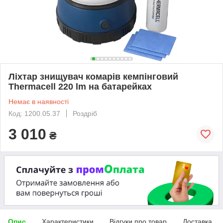
Ліхтар знищувач комарів кемпінговий
Thermacell 220 lm на батарейках
Немає в наявності
Код: 1200.05.37
Роздріб
3 010
₴
Опис
Характеристики
Відгуки про товар
Доставка