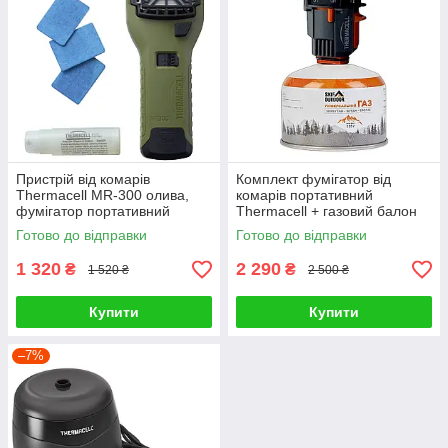
Пристрій від комарів
Комплект фумігатор від
Thermacell MR-300 олива,
комарів портативний
фумігатор портативний
Thermacell + газовий балон
похідний
230г + 3 пластини
Готово до відправки
Готово до відправки
1 320
2 290
₴
₴
1 520 ₴
2 500 ₴
Купити
Купити
–7%