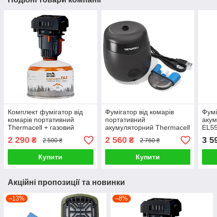
Комплект фумігатор від
Фумігатор від комарів
Фумі
комарів портативний
портативний
акум
Thermacell + газовий
акумуляторний Thermacell
EL55
балон 230г + 3 пластини
E55 (+картридж на 40
Mosq
2 290
2 560
3 5
₴
₴
2 500 ₴
2 760 ₴
годин)
репе
Купити
Купити
Акційні пропозиції та новинки
–13%
–8%