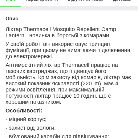
Опис
Ліхтар Thermacell Mosquito Repellent Camp
Lantern - новинка в боротьбі з комарами.
У своїй роботі він використовує принцип
фумігації, при цьому не вимагаючи підключення
до електромережі.
Антимоскітний ліхтар Thermacell працює на
газових картриджах, що підвищує його
мобільність. Крім захисту від комарів, ліхтар має
високий показник яскравості (220 lm), має 4
режими освітлення, при максимальній
потужності ліхтар працює 10 годин, що є
хорошим показником.
Особливості:
- міцний корпус;
- захист від вологи;
- вбудований карабін для підвішування;