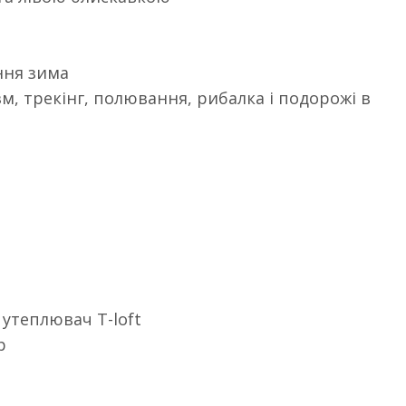
ання зима
м, трекінг, полювання, рибалка і подорожі в
утеплювач T-loft
p