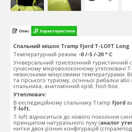
Опис
Характеристики
Спальний мішок Tramp Fjord T-LOFT Long
Температурний режим:
-0 /-5 /-20 ° С
Універсальний трисезонний туристичний с
сучасному мікроволоконному утеплювачі T-lo
невисокими мінусовими температурами. Ві
та гірського туризму, осінньої рибалки аб
спальника, анатомічний крій, foot-box.
Утеплювач:
В експедиційному спальнику Tramp
Fjord
ви
T-loft.
T-loft відноситься до нового покоління си
принципом натурального пуху (
аналог уте
нитки двох різних конфігурацій (спіралепод