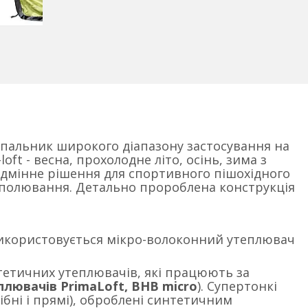
пальник широкого діапазону застосування на
ft - весна, прохолодне літо, осінь, зима з
дмінне рішення для спортивного пішохідного
о полювання. Детально пророблена конструкція
користовується мікро-волоконний утеплювач
нтетичних утеплювачів, які працюють за
плювачів PrimaLoft, BHB micro
). Супертонкі
ібні і прямі), оброблені синтетичним