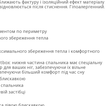
лижають фактуру і ізоляційний ефект матеріалу
відновлюється після стиснення. Гіпоалергенний.
ментом по периметру
вого збереження тепла
аксимального збереження тепла і комфортного
otbox: нижня частина спальника має спеціальну
 для ваших ніг, забезпечуючи їх вільне
зпечуючи більший комфорт під час сну
 блискавкою
і спальника
вій застібці
 та лівою блискавкою