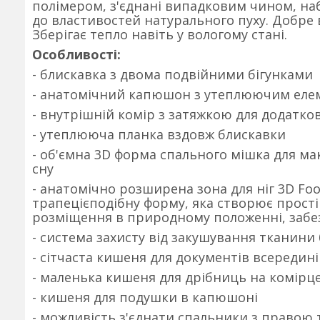
полімером, з'єднані випадковим чином, наб
до властивостей натурального пуху. Добре 
Зберігає тепло навіть у вологому стані.
Особливості:
- блискавка з двома подвійними бігунками
- анатомічний капюшон з утеплюючим еле
- внутрішній комір з затяжкою для додатко
- утеплююча планка вздовж блискавки
- об'ємна 3D форма спального мішка для м
сну
- анатомічно розширена зона для ніг 3D Fo
трапецієподібну форму, яка створює простір
розміщення в природному положенні, забе
- система захисту від закушування тканини
- сітчаста кишеня для документів всередин
- маленька кишеня для дрібниць на комірце
- кишеня для подушки в капюшоні
- можливість з'єднати спальники з правою