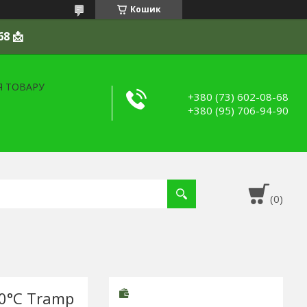
Кошик
68 📩
Я ТОВАРУ
+380 (73) 602-08-68
+380 (95) 706-94-90
0°С Tramp