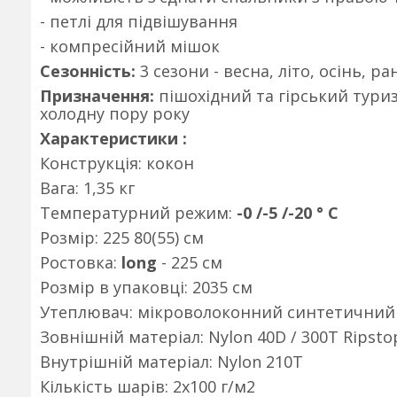
- петлі для підвішування
- компресійний мішок
Сезонність:
3 сезони - весна, літо, осінь, р
Призначення:
пішохідний та гірський туриз
холодну пору року
Характеристики :
Конструкція: кокон
Вага: 1,35 кг
Температурний режим:
-0 /-5 /-20 ° С
Розмір: 225 80(55) см
Ростовка:
long
- 225 см
Розмір в упаковці: 2035 см
Утеплювач: мікроволоконний синтетичний 
Зовнішній матеріал: Nylon 40D / 300T Ripsto
Внутрішній матеріал: Nylon 210T
Кількість шарів: 2х100 г/м2