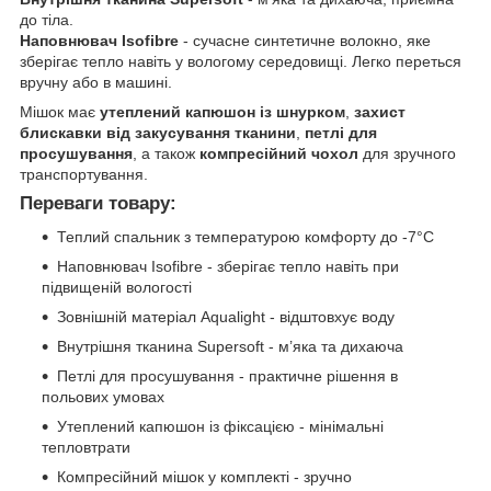
до тіла.
Наповнювач Isofibre
- сучасне синтетичне волокно, яке
зберігає тепло навіть у вологому середовищі. Легко переться
вручну або в машині.
Мішок має
утеплений капюшон із шнурком
,
захист
блискавки від закусування тканини
,
петлі для
просушування
, а також
компресійний чохол
для зручного
транспортування.
Переваги товару:
Теплий спальник з температурою комфорту до -7°C
Наповнювач Isofibre - зберігає тепло навіть при
підвищеній вологості
Зовнішній матеріал Aqualight - відштовхує воду
Внутрішня тканина Supersoft - м’яка та дихаюча
Петлі для просушування - практичне рішення в
польових умовах
Утеплений капюшон із фіксацією - мінімальні
тепловтрати
Компресійний мішок у комплекті - зручно