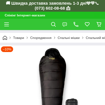
🚚 Швидка доставка замовлень 1-3 дні🩵💛
📞
(073) 602-08-68 📩
Спінінг Інтернет-магазин
Товари
Спорядження
Спальні мішки
Спальний мі
–10%