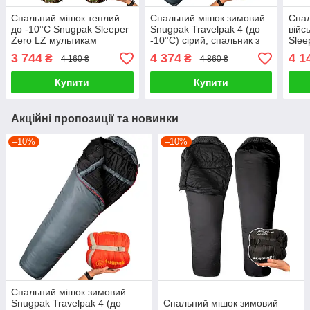
Спальний мішок теплий
Спальний мішок зимовий
Спал
до -10°C Snugpak Sleeper
Snugpak Travelpak 4 (до
війс
Zero LZ мультикам
-10°С) сірий, спальник з
Slee
москітною сіткою
муль
3 744
4 374
4 1
₴
₴
4 160 ₴
4 860 ₴
спал
Купити
Купити
Акційні пропозиції та новинки
–10%
–10%
Спальний мішок зимовий
Snugpak Travelpak 4 (до
Спальний мішок зимовий