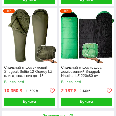
–10%
–10%
Спальний мішок зимовий
Спальний мішок ковдра
Snugpak Softie 12 Osprey LZ
демісезонний Snugpak
олива, спальник до -15
Nautilus LZ 220х80 см
зелений
В наявності
В наявності
10 350
2 187
₴
₴
11 500 ₴
2 430 ₴
Купити
Купити
Показати ще