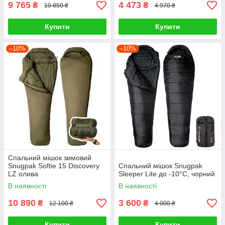
9 765
4 473
₴
₴
10 850 ₴
4 970 ₴
Купити
Купити
–10%
–10%
Спальний мішок зимовий
Snugpak Softie 15 Discovery
Спальний мішок Snugpak
LZ олива
Sleeper Lite до -10°С, чорний
В наявності
В наявності
10 890
3 600
₴
₴
12 100 ₴
4 000 ₴
Купити
Купити