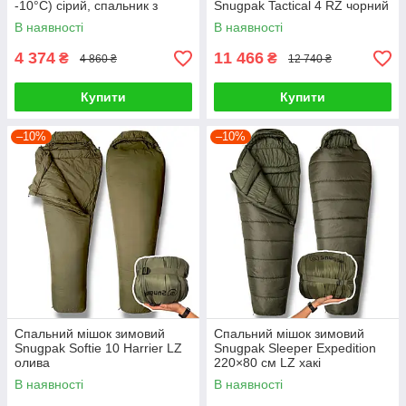
-10°С) сірий, спальник з
Snugpak Tactical 4 RZ чорний
москітною сіткою
В наявності
В наявності
4 374
11 466
₴
₴
4 860 ₴
12 740 ₴
Купити
Купити
–10%
–10%
Спальний мішок зимовий
Спальний мішок зимовий
Snugpak Softie 10 Harrier LZ
Snugpak Sleeper Expedition
олива
220×80 см LZ хакі
В наявності
В наявності