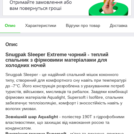
Опис
Характеристики
Відгуки про товар
Доставка
Опис
Snugpak Sleeper Extreme чорний - теплий
спальник з фірмовими матеріалами для
холодних ночей
Snugpak Sleeper - це надійний спальний мішок коконного
типу, створений для комфортного сну навіть при температурі
до -7°C. Його конструкція розроблена з урахуванням потреб
туристів, військових, мисливців та рибалок. Завдяки комбінації
фірмових матеріалів Aqualight, Supersoft і Isofibre, спальник
забезпечує теплоізоляцію, комфорт і зносостійкість навіть у
вологих умовах.
Зовнішній шар Aqualight
- поліестер 190T з гідрофобними
властивостями, що захищає від намокання росою та
конденсатом.
Внутрішня тканина Supersoft
- м’яка та дихаюча, приємна