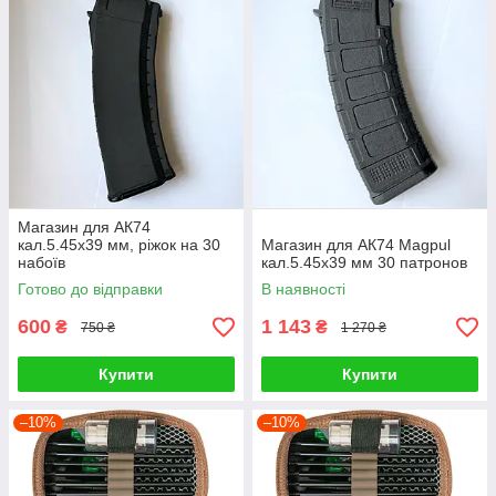
Магазин для АК74
кал.5.45х39 мм, ріжок на 30
Магазин для АК74 Magpul
набоїв
кал.5.45х39 мм 30 патронов
Готово до відправки
В наявності
600
1 143
₴
₴
750 ₴
1 270 ₴
Купити
Купити
–10%
–10%