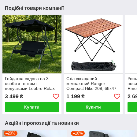
Подібні товари компанії
Гойдалка садова на 3
Стіл складаний
Розк
особи з тентом і
компактний Ranger
поси
подушками Leobro Relax
Compact Hike 209, 68х47
Rmou
до 200 кг чорна
см коричневий
зеле
3 499
1 199
2 6
₴
₴
Купити
Купити
Акційні пропозиції та новинки
–20%
–10%