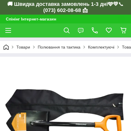
🚚 Швидка доставка замовлень 1-3 дні🩵💛
📞
(073) 602-08-68 📩
Спінінг Інтернет-магазин
Товари
Полювання та тактика
Комплектуючі
Това