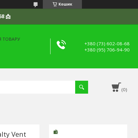
Кошик
68 📩
Я ТОВАРУ
+380 (73) 602-08-68
+380 (95) 706-94-90
lty Vent