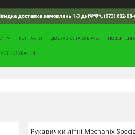
Швидка доставка замовлень 1-3 дні🩵💛
📞
(073) 602-08-
И
КОНТАКТИ
ДОСТАВКА ТА ОПЛАТА
ПОВЕРНЕНН
 КОРИСТУВАННЯ
Рукавички літні Mechanix Specia