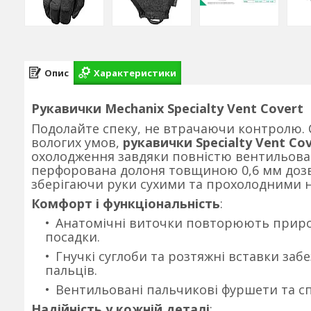
Опис
Характеристики
Рукавички Mechanix Specialty Vent Covert
Подолайте спеку, не втрачаючи контролю. 
вологих умов,
рукавички Specialty Vent Co
охолодження завдяки повністю вентильовані
перфорована долоня товщиною 0,6 мм доз
зберігаючи руки сухими та прохолодними н
Комфорт і функціональність
:
Анатомічні виточки повторюють приро
посадки.
Гнучкі суглоби та розтяжні вставки заб
пальців.
Вентильовані пальчикові фуршети та сп
Надійність у кожній деталі
: