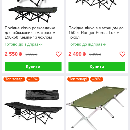
Похідне ліжко розкладачка
Похідне ліжко з матрацом до
для військових з матрасом
150 кг Ranger Forest Lux +
190x68 Кемпінг з чохлом
чохол
Готово до відправки
Готово до відправки
2 550
2 499
₴
₴
3 500 ₴
3 199 ₴
Купити
Купити
Топ товар!
–22%
Топ товар!
–20%