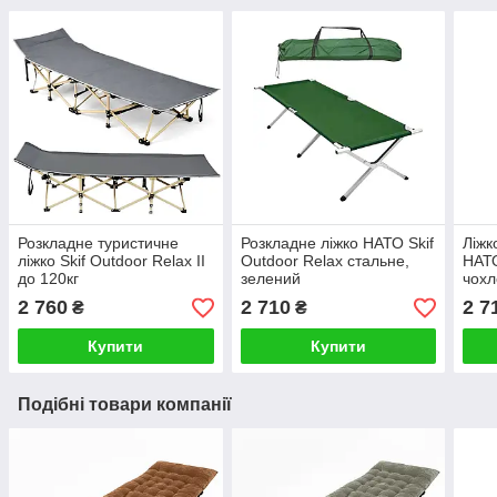
Розкладне туристичне
Розкладне ліжко НАТО Skif
Ліжк
ліжко Skif Outdoor Relax II
Outdoor Relax стальне,
НАТО
до 120кг
зелений
чох
2 760
2 710
2 7
₴
₴
Купити
Купити
Подібні товари компанії