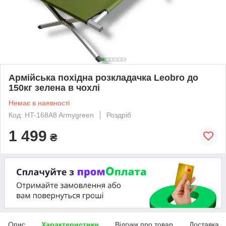
Армійська похідна розкладачка Leobro до
150кг зелена в чохлі
Немає в наявності
Код: HT-168A8 Armygreen
Роздріб
1 499
₴
Опис
Характеристики
Відгуки про товар
Доставка