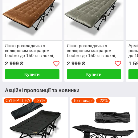
Ліжко розкладачка з
Ліжко розкладачка з
Армі
велюровим матрацом
велюровим матрацом
розк
Leobro до 150 кг в чохлі,
Leobro до 150 кг в чохлі,
до 1
коричневий
сірий
2 999
2 999
1 5
₴
₴
Купити
Купити
Акційні пропозиції та новинки
СУПЕР ЦІНА
–27%
Топ товар!
–22%