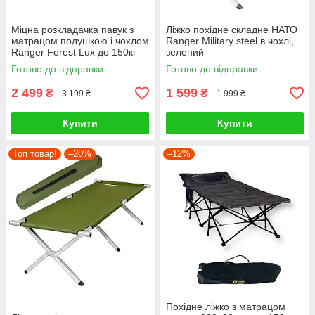
Міцна розкладачка павук з
Ліжко похідне складне НАТО
матрацом подушкою і чохлом
Ranger Military steel в чохлі,
Ranger Forest Lux до 150кг
зелений
Готово до відправки
Готово до відправки
2 499
1 599
₴
₴
3 199 ₴
1 999 ₴
Купити
Купити
Топ товар!
–20%
–12%
Похідне ліжко з матрацом