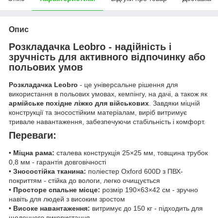
Опис
Розкладачка Leobro - надійність і
зручність для активного відпочинку або
польових умов
Розкладачка Leobro
- це універсальне рішення для
використання в польових умовах, кемпінгу, на дачі, а також як
армійське похідне ліжко для військових
. Завдяки міцній
конструкції та зносостійким матеріалам, виріб витримує
тривале навантаження, забезпечуючи стабільність і комфорт.
Переваги:
•
Міцна рама:
сталева конструкція 25×25 мм, товщина трубок
0,8 мм - гарантія довговічності
•
Зносостійка тканина:
поліестер Oxford 600D з ПВХ-
покриттям - стійка до вологи, легко очищується
•
Просторе спальне місце:
розмір 190×63×42 см - зручно
навіть для людей з високим зростом
•
Високе навантаження:
витримує до 150 кг - підходить для
щоденного використання