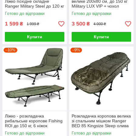
Ліжко похідне складне
велике 200x80 см, до 150 кг
Ranger Military Steel до 120 кг
Military LUX VIP + чохол
Готово до відправки
Готово до відправки
1 599
3 500
₴
₴
1 999 ₴
4 000 ₴
Купити
Купити
–10%
–9%
Ліжко - розкладачка
Розкладачка коропова велика
рибальське коропове Fishing
зі спальним мішком Ranger
ROI до 150 кг, 6 ніжок
BED 85 Kingsize Sleep олива
Готово до відправки
Готово до відправки