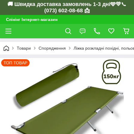
🚚 Швидка доставка замовлень 1-3 дні🩵💛
📞
(073) 602-08-68 📩
Спінінг Інтернет-магазин
Товари
Спорядження
Ліжка розкладні похідні, польо
ТОП ТОВАР