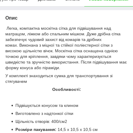
Опис
Легка, компактна москітна сітка для підвішування над
матрацом, ліжком або спальним мішком. Дуже дрібна сітка
забезпечує чудовий захист від комарів та дрібних
комах. Виконана з міцної та стійкої поліестерної сітки з
високою щільністю вічок. Москітна сітка оснащена однією
точкою для кріплення, завдяки чому характеризується
швидкістю та зручністю використання. Після підвішування має
форму конуса або піраміди.
У комплекті знаходиться сумка для транспортування зі
стягувачем
Особливості:
Підвішується конусом та клином
Виготовлено з надтонкої сітки
Щільність отворів: 400/см2
Розміри пакування:
14,5 х 10,5 х 10,5 см