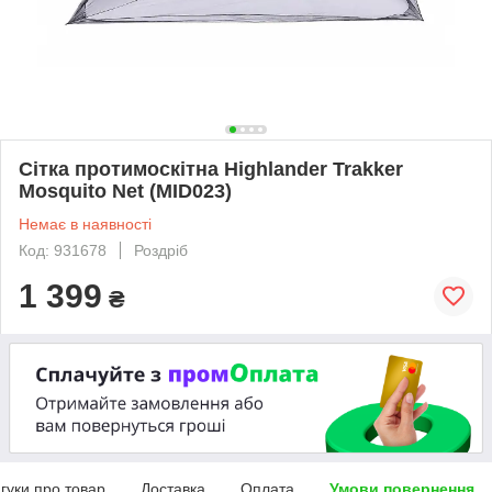
Сітка протимоскітна Highlander Trakker
Mosquito Net (MID023)
Немає в наявності
Код: 931678
Роздріб
1 399
₴
дгуки про товар
Доставка
Оплата
Умови повернення