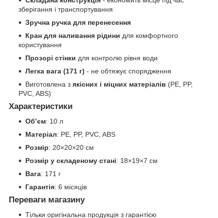
Складана конструкція
- економить місце під час
зберігання і транспортування
Зручна ручка для перенесення
Кран для наливання рідини
для комфортного
користування
Прозорі стінки
для контролю рівня води
Легка вага (171 г)
- не обтяжує спорядження
Виготовлена з
якісних і міцних матеріалів
(PE, PP,
PVC, ABS)
Характеристики
Об’єм
: 10 л
Матеріал
: PE, PP, PVC, ABS
Розмір
: 20×20×20 см
Розмір у складеному стані
: 18×19×7 см
Вага
: 171 г
Гарантія
: 6 місяців
Переваги магазину
Тільки оригінальна продукція з гарантією