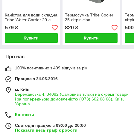
Каністра для води складна
Термосумка Tribe Cooler
Терм
Tribe Water Carrier 20 л
25 літрів сіра
літр
579
820
500
₴
₴
Купити
Купити
Про нас
100% позитивних з 409 відгуків за рік
Працює з 24.03.2016
м. Київ
Бережанська 4, 04082 (Самовивіз тільки на окремі товари
і за попередньою домовленістю (О73) 602 08 68), Київ,
Україна
Контакти
Сьогодні працює з 09:00 до 20:00
Показати весь графік роботи