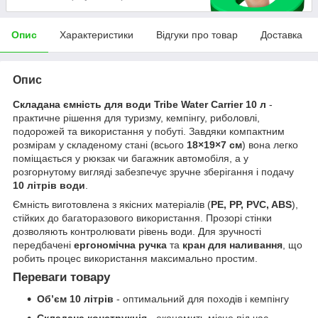
Опис
Характеристики
Відгуки про товар
Доставка
Опис
Складана ємність для води Tribe Water Carrier 10 л
-
практичне рішення для туризму, кемпінгу, риболовлі,
подорожей та використання у побуті. Завдяки компактним
розмірам у складеному стані (всього
18×19×7 см
) вона легко
поміщається у рюкзак чи багажник автомобіля, а у
розгорнутому вигляді забезпечує зручне зберігання і подачу
10 літрів води
.
Ємність виготовлена з якісних матеріалів (
PE, PP, PVC, ABS
),
стійких до багаторазового використання. Прозорі стінки
дозволяють контролювати рівень води. Для зручності
передбачені
ергономічна ручка
та
кран для наливання
, що
робить процес використання максимально простим.
Переваги товару
Об’єм 10 літрів
- оптимальний для походів і кемпінгу