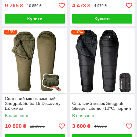
9 765
4 473
₴
₴
10 850 ₴
4 970 ₴
Купити
Купити
–10%
–10%
Спальний мішок зимовий
Snugpak Softie 15 Discovery
Спальний мішок Snugpak
LZ олива
Sleeper Lite до -10°С, чорний
В наявності
В наявності
10 890
3 600
₴
₴
12 100 ₴
4 000 ₴