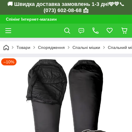
🚚 Швидка доставка замовлень 1-3 дні🩵💛
📞
(073) 602-08-68 📩
Спінінг Інтернет-магазин
Товари
Спорядження
Спальні мішки
Спальний мі
–10%