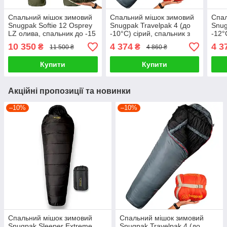
Спальний мішок зимовий
Спальний мішок зимовий
Спал
Snugpak Softie 12 Osprey
Snugpak Travelpak 4 (до
Snug
LZ олива, спальник до -15
-10°С) сірий, спальник з
-12°
москітною сіткою
10 350
4 374
4 3
₴
₴
11 500 ₴
4 860 ₴
Купити
Купити
Акційні пропозиції та новинки
–10%
–10%
Спальний мішок зимовий
Спальний мішок зимовий
Snugpak Sleeper Extreme
Snugpak Travelpak 4 (до