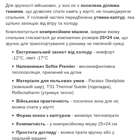
Для зручності військових, у зоні ніг є
посилена ділянка
тканини
, що дозволяє спати навіть у взутті, не пошкоджуючи
спальник. У головній частині передбачена
утяжка-каптур
, яка
щільно захищає від вітру та холоду.
Комплектується
компресійним мішком
, завдяки якому
спальник стискається до компактних розмірів
25×24 см
, що
зручно для транспортування у рюкзаку чи тактичній сумці.
Екстремальний захист від холоду
- комфорт
-12°C, ліміт -17°C
Наповнювач Softie Premier
- високоефективна
теплоізоляція, приємний на дотик
Матеріали для польових умов
- Paratex Steelplate
(зовнішній шар), TS1 Thermal Suede (підкладка),
Reflectatherm (утримує тепло)
Військова практичність
- посилена зона для ніг,
можна спати у взутті
Форма кокон з каптуром
- мінімізує тепловтрати
Компактність
- у компресійному мішку 25×24 см
Простота догляду
- можна прати вручну або у
пральній машині