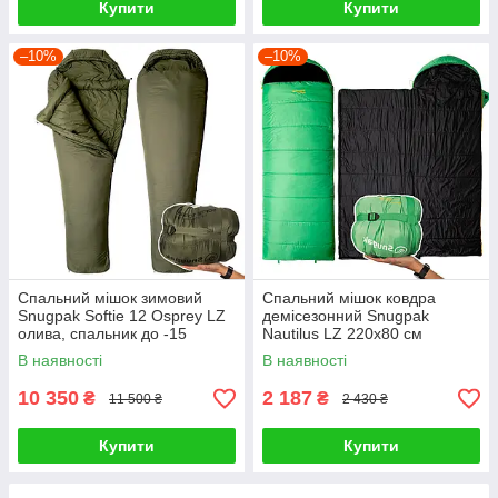
Купити
Купити
–10%
–10%
Спальний мішок зимовий
Спальний мішок ковдра
Snugpak Softie 12 Osprey LZ
демісезонний Snugpak
олива, спальник до -15
Nautilus LZ 220х80 см
зелений
В наявності
В наявності
10 350
2 187
₴
₴
11 500 ₴
2 430 ₴
Купити
Купити