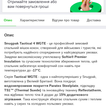
Опис
Характеристики
Відгуки про товар
Доставка
Опис
Snugpak Tactical 4 WGTE
- це професійний зимовий
спальний мішок-кокон, створений для військових і туристів, які
потребують надійного спорядження у найсуворіших умовах.
Завдяки високоякісному утеплювачу
Softie® Premier
Insulation
та сучасним технологіям збереження тепла, цей
спальник забезпечує комфортний сон навіть при
температурах до
-17°C
.
Серія
Tactical WGTE
- одна з найпопулярніших у Snugpak,
виготовлена у Великій Британії. Вона поєднує
водонепроникне покриття Paratex Steelplate
, підкладку
TS1™ (Thermal Suede)
та інноваційну тканину
Reflectatherm
,
яка відбиває тепло тіла й додає до
15% додаткового
зігрівання
. Така конструкція зберігає спальник сухим і теплим
навіть у сирих та холодних польових умовах.