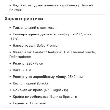
Надійність і довговічність
- зроблено у Великій
Британії
Характеристики
Тип
: спальний мішок-кокон
Температурний діапазон
: комфорт -12°C, ліміт
-17°C
Наповнювач
: Softie Premier
Матеріали
: Paratex Steelplate, TS1 Thermal Suede,
Reflectatherm
Розмір
: 220×75 см
Вага
: 2,1 кг
Розмір у компресійному мішку
: 25×24 см
Колір
: чорний (Black)
Блискавка
: права (RZ - Right Zip)
Країна виробництва
: Велика Британія
Гарантія
: 12 місяців