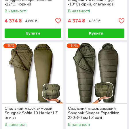
-12°C, чорний
-10°С) сірий, спальник з
москітною сіткою
В наявності
В наявності
4 374
4 374
₴
₴
4 860 ₴
4 860 ₴
Купити
Купити
–10%
–10%
Спальний мішок зимовий
Спальний мішок зимовий
Snugpak Softie 10 Harrier LZ
Snugpak Sleeper Expedition
олива
220×80 см LZ хакі
В наявності
В наявності