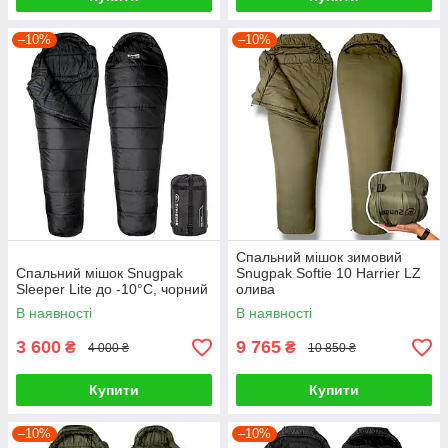
–10%
–10%
Спальний мішок зимовий
Спальний мішок Snugpak
Snugpak Softie 10 Harrier LZ
Sleeper Lite до -10°С, чорний
олива
В наявності
В наявності
3 600
9 765
₴
₴
4 000 ₴
10 850 ₴
Купити
Купити
–10%
–10%