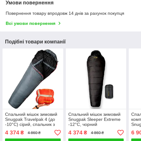
Умови повернення
Повернення товару впродовж 14 днів за рахунок покупця
Всі умови повернення
Подібні товари компанії
Спальний мішок зимовий
Спальний мішок зимовий
Спал
Snugpak Travelpak 4 (до
Snugpak Sleeper Extreme
комп
-10°С) сірий, спальник з
-12°C, чорний
Snug
москітною сіткою
220х
4 374
4 374
6 9
₴
₴
4 860 ₴
4 860 ₴