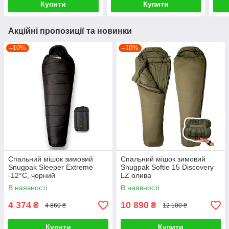
Купити
Купити
Акційні пропозиції та новинки
–10%
–10%
Спальний мішок зимовий
Спальний мішок зимовий
Snugpak Sleeper Extreme
Snugpak Softie 15 Discovery
-12°C, чорний
LZ олива
В наявності
В наявності
4 374
10 890
₴
₴
4 860 ₴
12 100 ₴
Купити
Купити