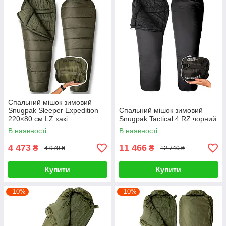
Спальний мішок зимовий
Snugpak Sleeper Expedition
Спальний мішок зимовий
220×80 см LZ хакі
Snugpak Tactical 4 RZ чорний
В наявності
В наявності
4 473
11 466
₴
₴
4 970 ₴
12 740 ₴
Купити
Купити
–10%
–10%