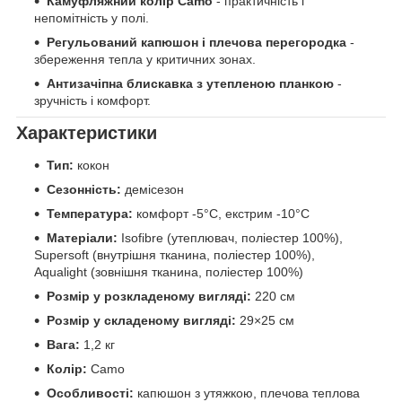
Камуфляжний колір Camo
- практичність і
непомітність у полі.
Регульований капюшон і плечова перегородка
-
збереження тепла у критичних зонах.
Антизачіпна блискавка з утепленою планкою
-
зручність і комфорт.
Характеристики
Тип:
кокон
Сезонність:
демісезон
Температура:
комфорт -5°C, екстрим -10°C
Матеріали:
Isofibre (утеплювач, поліестер 100%),
Supersoft (внутрішня тканина, поліестер 100%),
Aqualight (зовнішня тканина, поліестер 100%)
Розмір у розкладеному вигляді:
220 см
Розмір у складеному вигляді:
29×25 см
Вага:
1,2 кг
Колір:
Camo
Особливості:
капюшон з утяжкою, плечова теплова