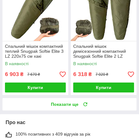
Спальний мішок компактний
Спальний мішок
теплий Snugpak Softie Elite 3
демісезонний компактний
LZ 220х75 см хакі
Snugpak Softie Elite 2 LZ
В наявності
В наявності
6 903
6 318
₴
₴
7 670 ₴
7 020 ₴
Купити
Купити
Показати ще
Про нас
100% позитивних з 409 відгуків за рік