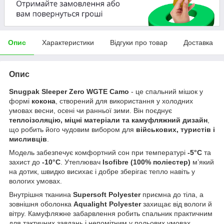
Опис
Характеристики
Відгуки про товар
Доставка
Опис
Snugpak Sleeper Zero WGTE Camo
- це спальний мішок у
формі
кокона
, створений для використання у холодних
умовах весни, осені чи ранньої зими. Він поєднує
теплоізоляцію, міцні матеріали та камуфляжний дизайн
,
що робить його чудовим вибором для
військових, туристів і
мисливців
.
Модель забезпечує комфортний сон при температурі
-5°C
та
захист до
-10°C
. Утеплювач
Isofibre (100% поліестер)
м’який
на дотик, швидко висихає і добре зберігає тепло навіть у
вологих умовах.
Внутрішня тканина
Supersoft Polyester
приємна до тіла, а
зовнішня оболонка
Aqualight Polyester
захищає від вологи й
вітру. Камуфляжне забарвлення робить спальник практичним
для тактичних завдань і непомітним у польових умовах.