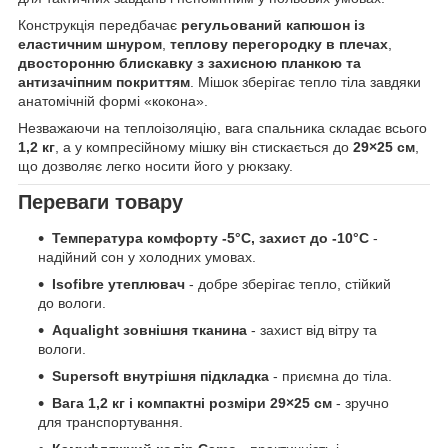
Конструкція передбачає
регульований капюшон із
еластичним шнуром
,
теплову перегородку в плечах
,
двосторонню блискавку з захисною планкою та
антизачіпним покриттям
. Мішок зберігає тепло тіла завдяки
анатомічній формі «кокона».
Незважаючи на теплоізоляцію, вага спальника складає всього
1,2 кг
, а у компресійному мішку він стискається до
29×25 см
,
що дозволяє легко носити його у рюкзаку.
Переваги товару
Температура комфорту -5°C, захист до -10°C
-
надійний сон у холодних умовах.
Isofibre утеплювач
- добре зберігає тепло, стійкий
до вологи.
Aqualight зовнішня тканина
- захист від вітру та
вологи.
Supersoft внутрішня підкладка
- приємна до тіла.
Вага 1,2 кг і компактні розміри 29×25 см
- зручно
для транспортування.