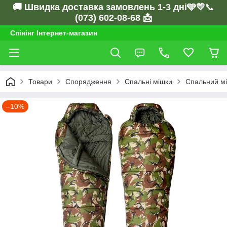
🚚 Швидка доставка замовлень 1-3 дні🩵💛
📞
(073) 602-08-68 📩
Спінінг Інтернет-магазин
Товари
Спорядження
Спальні мішки
Спальний мі
–10%