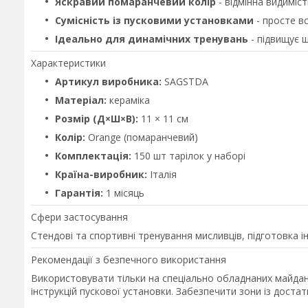
Яскравий помаранчевий колір
- відмінна видиміст
Сумісність із пусковими установками
- просте вс
Ідеально для динамічних тренувань
- підвищує ш
Характеристики
Артикул виробника:
SAGSTDA
Матеріал:
кераміка
Розмір (Д×Ш×В):
11 × 11 см
Колір:
Orange (помаранчевий)
Комплектація:
150 шт тарілок у наборі
Країна-виробник:
Італія
Гарантія:
1 місяць
Сфери застосування
Стендові та спортивні тренування мисливців, підготовка ін
Рекомендації з безпечного використання
Використовувати тільки на спеціально обладнаних майда
інструкцій пускової установки. Забезпечити зони із достатн