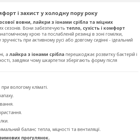
омфорт і захист у холодну пору року
сової вовни, лайкри з іонами срібла та міцних
их сезонів. Вони забезпечують
тепло, сухість і комфорт
анатомічному крою та послабленій резинці в зоні гомілки,
ручність при активному русі або довгому сидінні - ідеальний
ні, а
лайкра з іонами срібла
перешкоджає розвитку бактерій і
цності, завдяки чому шкарпетки зберігають форму після
 при вологому кліматі.
запаху.
вання.
ористання.
лки.
имальний баланс тепла, міцності та вентиляції.
 зимових прогулянок.