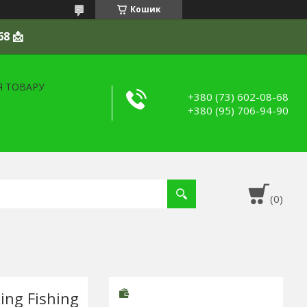
Кошик
68 📩
Я ТОВАРУ
+380 (73) 602-08-68
+380 (95) 706-94-90
ng Fishing