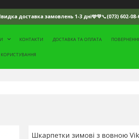
Швидка доставка замовлень 1-3 дні🩵💛
📞
(073) 602-08-
И
КОНТАКТИ
ДОСТАВКА ТА ОПЛАТА
ПОВЕРНЕНН
 КОРИСТУВАННЯ
Шкарпетки зимові з вовною Viki