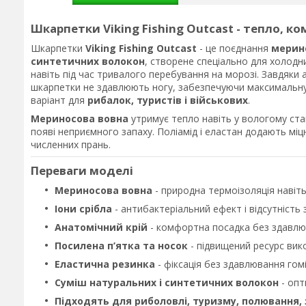
Шкарпетки Viking Fishing Outcast - тепло, к
Шкарпетки
Viking Fishing Outcast
- це поєднання
мерино
синтетичних волокон
, створене спеціально для холодн
навіть під час тривалого перебування на морозі. Завдяки 
шкарпетки не здавлюють ногу, забезпечуючи максимальну з
варіант для
рибалок, туристів і військових
.
Мериносова вовна
утримує тепло навіть у вологому ста
появі неприємного запаху. Поліамід і еластан додають мі
численних прань.
Переваги моделі
Мериносова вовна
- природна термоізоляція навіть
Іони срібла
- антибактеріальний ефект і відсутність 
Анатомічний крій
- комфортна посадка без здавлю
Посилена п’ятка та носок
- підвищений ресурс вик
Еластична резинка
- фіксація без здавлювання гомі
Суміш натуральних і синтетичних волокон
- опт
Підходять для риболовлі, туризму, полювання,