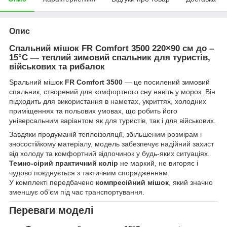
Опис
Спальний мішок FR Comfort 3500 220×90 см до –
15°C — теплий зимовий спальник для туристів,
військових та рибалок
Spальний мішок
FR Comfort 3500
— це посилений зимовий
спальник, створений для комфортного сну навіть у мороз. Він
підходить для використання в наметах, укриттях, холодних
приміщеннях та польових умовах, що робить його
універсальним варіантом як для туристів, так і для військових.
Завдяки продуманій теплоізоляції, збільшеним розмірам і
зносостійкому матеріалу, модель забезпечує надійний захист
від холоду та комфортний відпочинок у будь-яких ситуаціях.
Темно-сірий практичний колір
не маркий, не вигоряє і
чудово поєднується з тактичним спорядженням.
У комплекті передбачено
компресійний мішок
, який значно
зменшує об’єм під час транспортування.
Переваги моделі