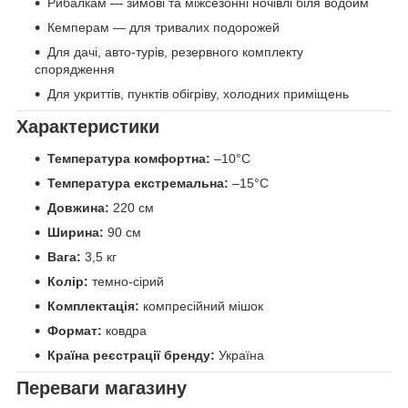
Рибалкам — зимові та міжсезонні ночівлі біля водойм
Кемперам — для тривалих подорожей
Для дачі, авто-турів, резервного комплекту
спорядження
Для укриттів, пунктів обігріву, холодних приміщень
Характеристики
Температура комфортна:
–10°C
Температура екстремальна:
–15°C
Довжина:
220 см
Ширина:
90 см
Вага:
3,5 кг
Колір:
темно-сірий
Комплектація:
компресійний мішок
Формат:
ковдра
Країна реєстрації бренду:
Україна
Переваги магазину