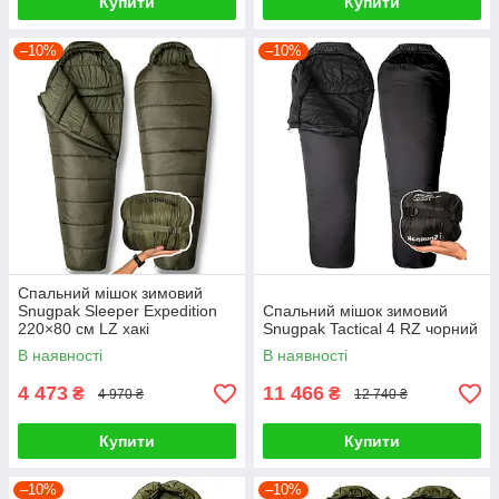
Купити
Купити
–10%
–10%
Спальний мішок зимовий
Snugpak Sleeper Expedition
Спальний мішок зимовий
220×80 см LZ хакі
Snugpak Tactical 4 RZ чорний
В наявності
В наявності
4 473
11 466
₴
₴
4 970 ₴
12 740 ₴
Купити
Купити
–10%
–10%