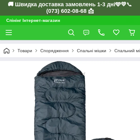
🚚 Швидка доставка замовлень 1-3 дні🩵💛
📞
(073) 602-08-68 📩
Спінінг Інтернет-магазин
Товари
Спорядження
Спальні мішки
Спальний мі