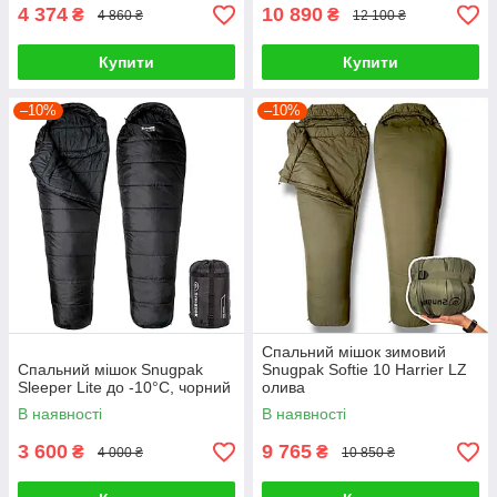
4 374
10 890
₴
₴
4 860 ₴
12 100 ₴
Купити
Купити
–10%
–10%
Спальний мішок зимовий
Спальний мішок Snugpak
Snugpak Softie 10 Harrier LZ
Sleeper Lite до -10°С, чорний
олива
В наявності
В наявності
3 600
9 765
₴
₴
4 000 ₴
10 850 ₴