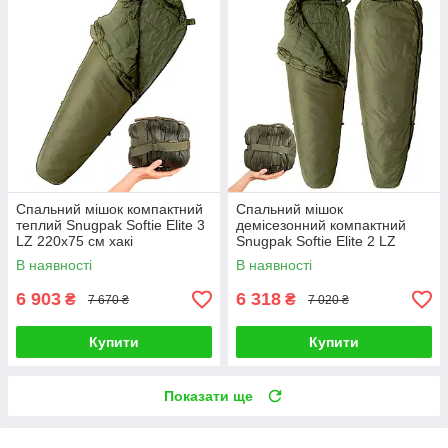
Спальний мішок компактний
Спальний мішок
теплий Snugpak Softie Elite 3
демісезонний компактний
LZ 220х75 см хакі
Snugpak Softie Elite 2 LZ
В наявності
В наявності
6 903
6 318
₴
₴
7 670 ₴
7 020 ₴
Купити
Купити
Показати ще