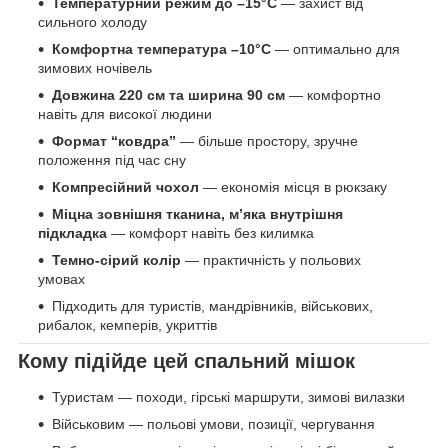
Температурний режим до –15°C
— захист від
сильного холоду
Комфортна температура –10°C
— оптимально для
зимових ночівель
Довжина 220 см та ширина 90 см
— комфортно
навіть для високої людини
Формат “ковдра”
— більше простору, зручне
положення під час сну
Компресійний чохол
— економія місця в рюкзаку
Міцна зовнішня тканина, м’яка внутрішня
підкладка
— комфорт навіть без килимка
Темно-сірий колір
— практичність у польових
умовах
Підходить для туристів, мандрівників, військових,
рибалок, кемперів, укриттів
Кому підійде цей спальний мішок
Туристам — походи, гірські маршрути, зимові вилазки
Військовим — польові умови, позиції, чергування