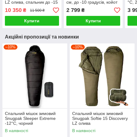
LZ олива, спальник до -15
см, до -10 градусів, койот
°C, 
10 350
2 799
3 9
₴
₴
11 500 ₴
Купити
Купити
Акційні пропозиції та новинки
–10%
–10%
Спальний мішок зимовий
Спальний мішок зимовий
Snugpak Sleeper Extreme
Snugpak Softie 15 Discovery
-12°C, чорний
LZ олива
В наявності
В наявності